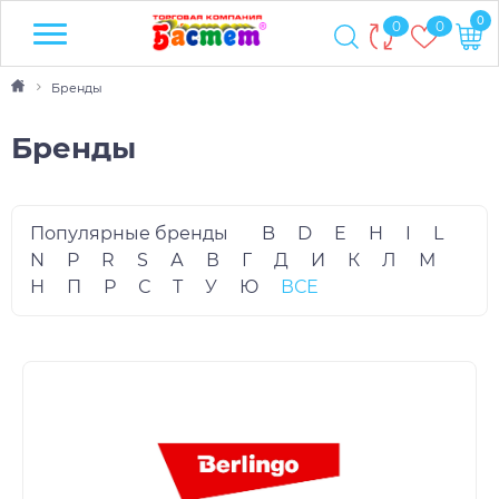
0
0
0
Бренды
Бренды
Популярные бренды
B
D
E
H
I
L
N
P
R
S
А
В
Г
Д
И
К
Л
М
Н
П
Р
С
Т
У
Ю
ВСЕ