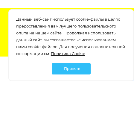
Подпишитесь на нашу рассылку
Данный веб-сайт использует cookie-файлы в целях
узнавайте о скидках и акциях самые первые!
предоставления вам лучшего пользовательского
опыта на нашем сайте. Продолжая использовать
данный сайт, вы соглашаетесь с использованием
нами cookie-файлов. Для получения дополнительной
информации см.
Политика Cookie
.
Принять
Мы в социальных сетях:
Политика обработки персональных данных
Политика обработки файлов Cookie
Политика конфиденциальности