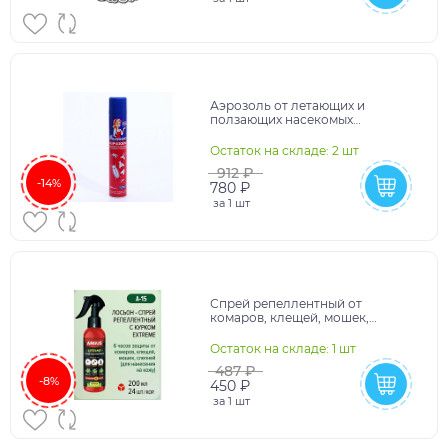
Аэрозоль от летающих и
ползающих насекомых
"Машенька", флакон, 400 мл
9448073
Остаток на складе: 2 шт
912 ₽
-14%
780 ₽
за
1 шт
Спрей репеллентный от
комаров, клещей, мошек,
слепней, с курком "ARGUS
EXTREME", 200 мл 724275
Остаток на складе: 1 шт
487 ₽
-8%
450 ₽
за
1 шт