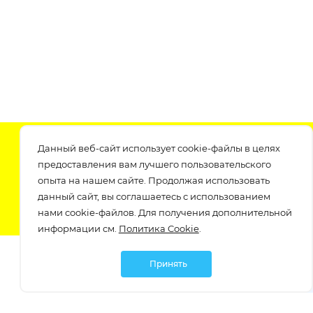
Подпишитесь на нашу рассылку
Данный веб-сайт использует cookie-файлы в целях
узнавайте о скидках и акциях самые первые!
предоставления вам лучшего пользовательского
опыта на нашем сайте. Продолжая использовать
данный сайт, вы соглашаетесь с использованием
нами cookie-файлов. Для получения дополнительной
информации см.
Политика Cookie
.
Принять
Мы в социальных сетях: