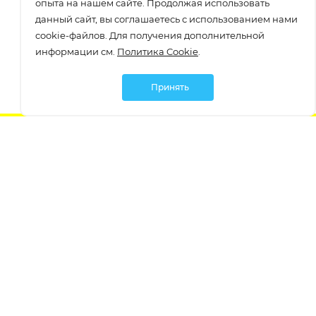
опыта на нашем сайте. Продолжая использовать
данный сайт, вы соглашаетесь с использованием нами
cookie-файлов. Для получения дополнительной
информации см.
Политика Cookie
.
Принять
Подписаться
О компании
О компании
Как заказать
Бастет. Опт
Вакансии