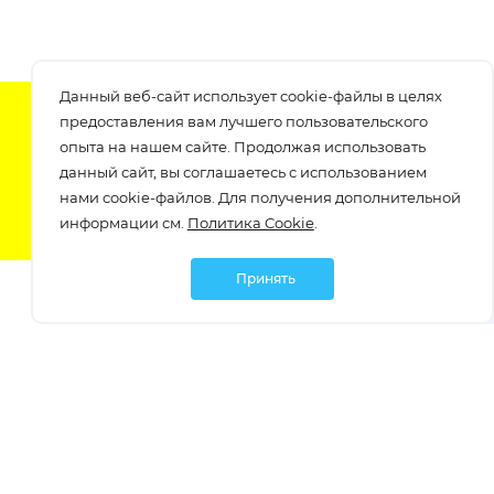
Данный веб-сайт использует cookie-файлы в целях
Подпишитесь на нашу рассылку
предоставления вам лучшего пользовательского
узнавайте о скидках и акциях самые первые!
опыта на нашем сайте. Продолжая использовать
данный сайт, вы соглашаетесь с использованием
нами cookie-файлов. Для получения дополнительной
информации см.
Политика Cookie
.
Принять
Мы в социальных сетях:
Политика обработки персональных данных
Политика обработки файлов Cookie