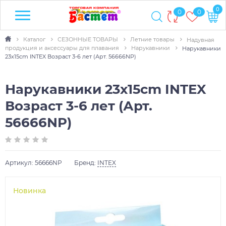
0
0
0
Каталог
СЕЗОННЫЕ ТОВАРЫ
Летние товары
Надувная
продукция и аксессуары для плавания
Нарукавники
Нарукавники
23x15cm INTEX Возраст 3-6 лет (Арт. 56666NP)
Нарукавники 23x15cm INTEX
Возраст 3-6 лет (Арт.
56666NP)
Артикул:
56666NP
Бренд:
INTEX
Новинка