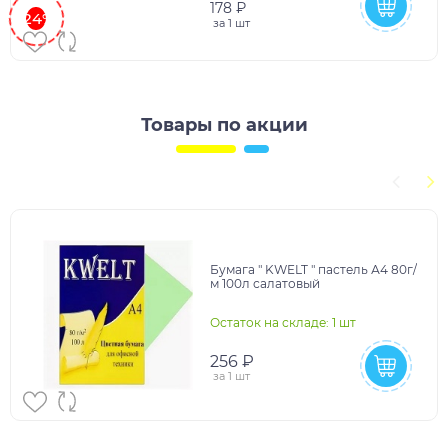
178 ₽
-24%
за
1 шт
Товары по акции
Бумага " KWELT " пастель А4 80г/
м 100л салатовый
Остаток на складе: 1 шт
256 ₽
за
1 шт