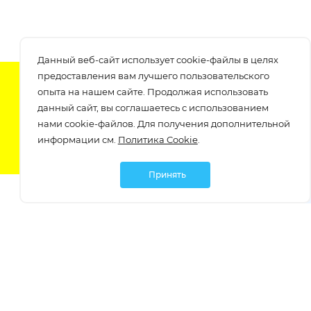
Данный веб-сайт использует cookie-файлы в целях
предоставления вам лучшего пользовательского
Подпишитесь на нашу рассылку
опыта на нашем сайте. Продолжая использовать
узнавайте о скидках и акциях самые первые!
данный сайт, вы соглашаетесь с использованием
нами cookie-файлов. Для получения дополнительной
информации см.
Политика Cookie
.
Принять
Мы в социальных сетях:
Политика обработки персональных данных
Политика обработки файлов Cookie