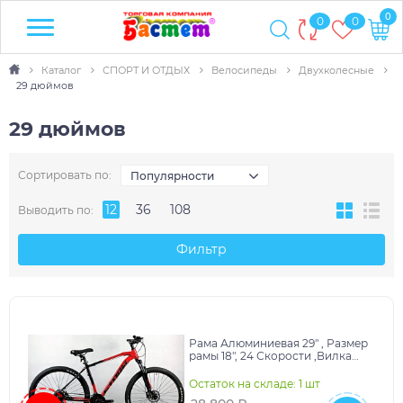
0
0
0
Каталог
СПОРТ И ОТДЫХ
Велосипеды
Двухколесные
29 дюймов
29 дюймов
Сортировать по:
Популярности
12
36
108
Выводить по:
Фильтр
Рама Алюминиевая 29" , Размер
рамы 18", 24 Скорости ,Вилка
стальная с блокировкой, Шины
WANDA 29-2
Остаток на складе: 1 шт