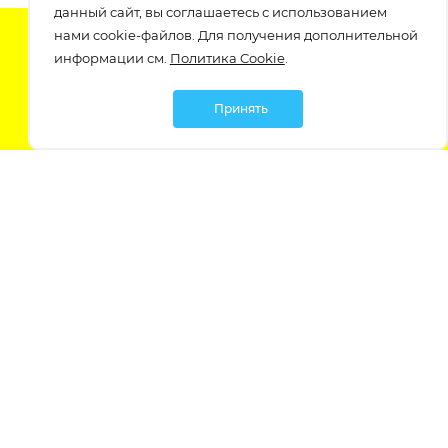
данный сайт, вы соглашаетесь с использованием
нами cookie-файлов. Для получения дополнительной
Подпишитесь на нашу рассылку
информации см.
Политика Cookie
.
узнавайте о скидках и акциях самые первые!
Принять
Мы в социальных сетях:
Политика обработки персональных данных
Политика обработки файлов Cookie
Политика конфиденциальности
Контакты