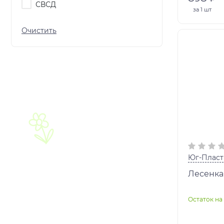
СВСД
за
1 шт
Юг-Пласт
Лесенка
Остаток на 