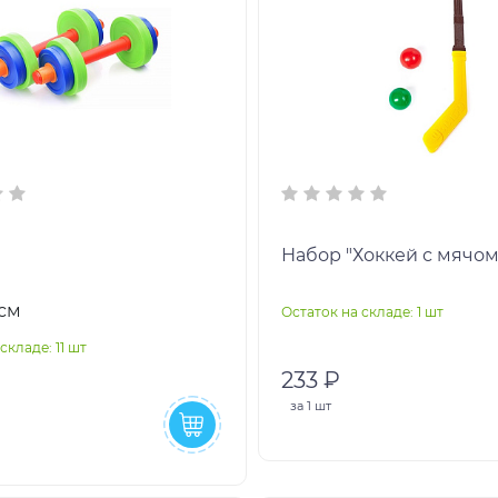
Набор "Хоккей с мячом"
3см
Остаток на складе: 1 шт
складе: 11 шт
233 ₽
за
1 шт