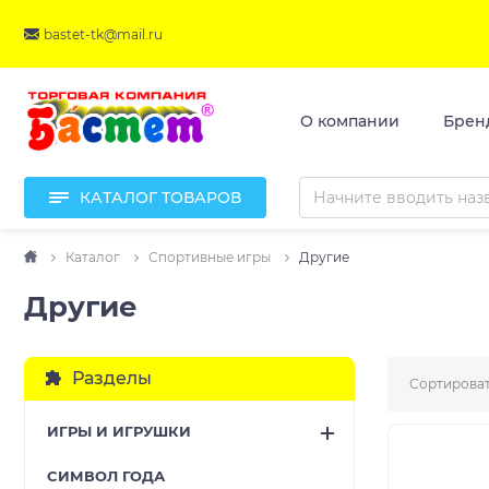
bastet-tk@mail.ru
О компании
Брен
КАТАЛОГ ТОВАРОВ
Каталог
Спортивные игры
Другие
Другие
Разделы
Сортироват
ИГРЫ И ИГРУШКИ
CИМВОЛ ГОДА