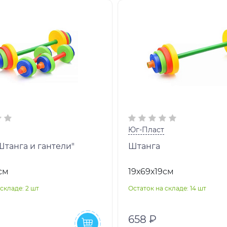
Юг-Пласт
Штанга и гантели"
Штанга
см
19х69х19см
складе: 2 шт
Остаток на складе: 14 шт
658 ₽