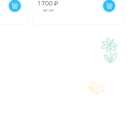
1 700 ₽
за
1 шт