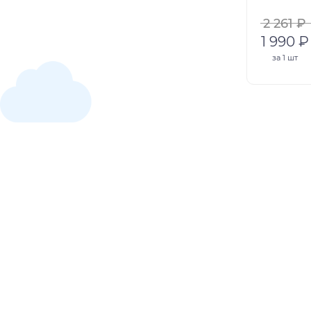
2 261 ₽
1 990 ₽
за
1 шт