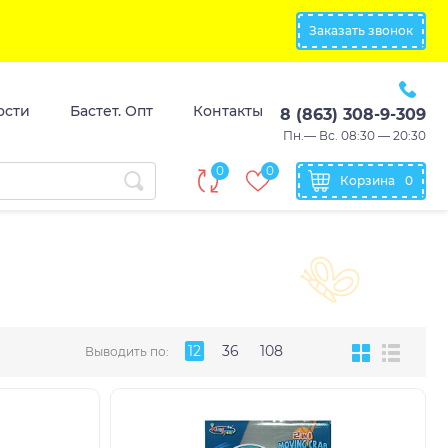
Заказать звонок
ости
Бастет. Опт
Контакты
8 (863) 308-9-309
Пн.— Вс. 08:30 — 20:30
0
0
Корзина
0
12
36
108
Выводить по: