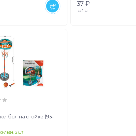
37 ₽
за
1 шт
кетбол на стойке (93-
складе: 2 шт