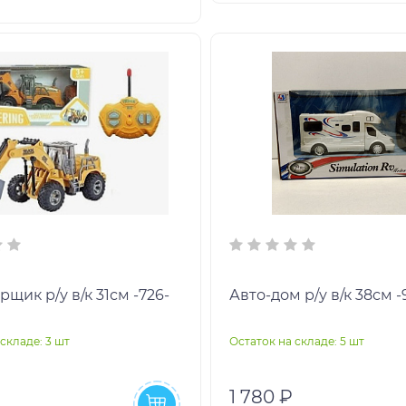
щик р/у в/к 31см -726-
Авто-дом р/у в/к 38см -
складе: 3 шт
Остаток на складе: 5 шт
1 780 ₽