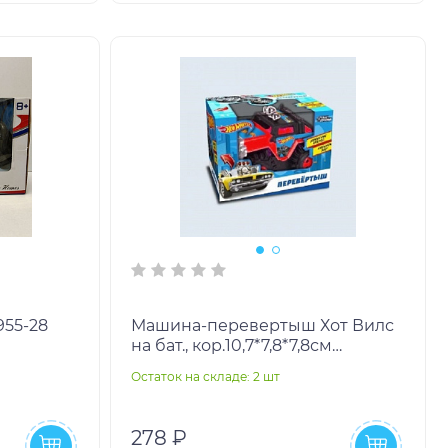
955-28
Машина-перевертыш Хот Вилс
на бат., кор.10,7*7,8*7,8см
ТЕХНОДРАЙВ в кор.2*120шт
Остаток на складе: 2 шт
278 ₽