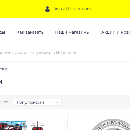
Войти
Регистрация
ды
Как заказать
Наши магазины
Акции и нов
ении
и
ь по:
Популярности