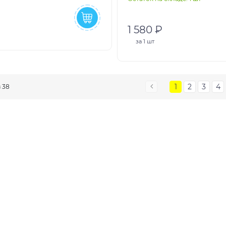
1 580 ₽
за
1 шт
1
2
3
4
з 38