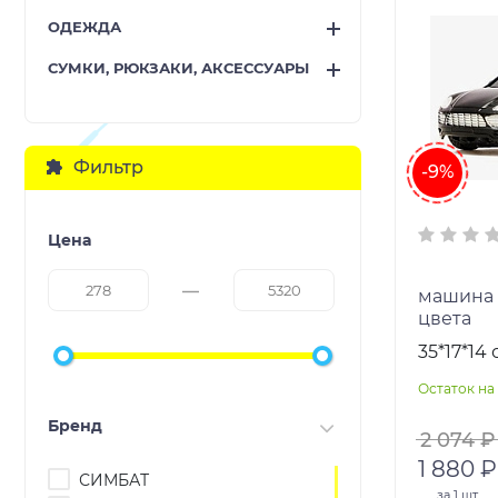
ОДЕЖДА
СУМКИ, РЮКЗАКИ, АКСЕССУАРЫ
Фильтр
-9%
Цена
машина 
цвета
35*17*14 
Остаток на 
Бренд
2 074 ₽
1 880 ₽
СИМБАТ
за
1 шт