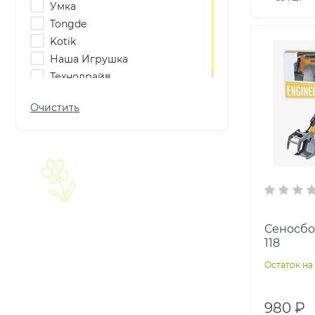
Умка
Tongde
Kotik
Наша Игрушка
Технодрайв
Сеносбор
118
Остаток на 
980 ₽