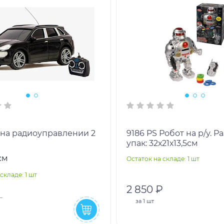
на радиоуправлении 2
9186 PS Робот на р/у. Размер
упак: 32х21х13,5см
см
Остаток на складе: 1 шт
складе: 1 шт
2 850 ₽
за
1 шт