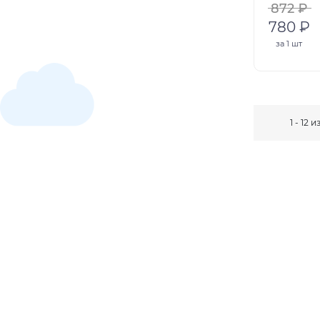
872 ₽
780 ₽
за
1 шт
1 - 12 и