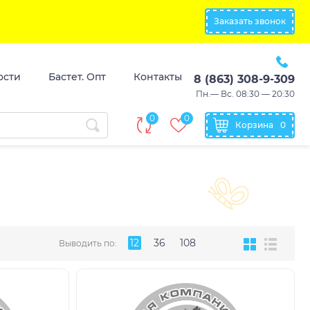
Заказать звонок
ости
Бастет. Опт
Контакты
8 (863) 308-9-309
Пн.— Вс. 08:30 — 20:30
0
0
Корзина
0
12
36
108
Выводить по: