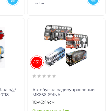
за
1 шт
-15%
на р/у/
Автобус на радиоуправлении
10*18
MK666-691NA
18х43х14см
Остаток на складе: 2 шт