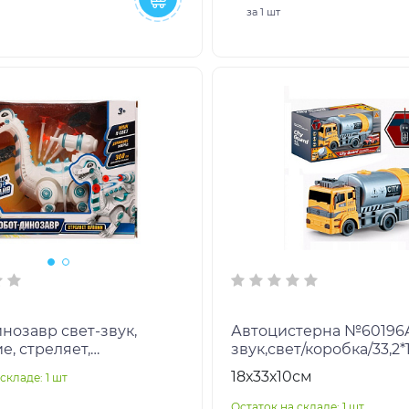
за
1 шт
нозавр свет-звук,
Автоцистерна №60196A 
, стреляет,
звук,свет/коробка/33,2*
20,3*9,6см
18х33х10см
складе: 1 шт
АЙВ в кор.2*24шт
Остаток на складе: 1 шт