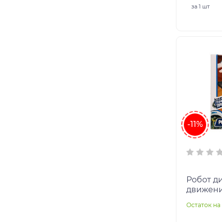
за
1 шт
-11%
Робот ди
движение
кор.23,7*
Остаток на 
ТЕХНОДР