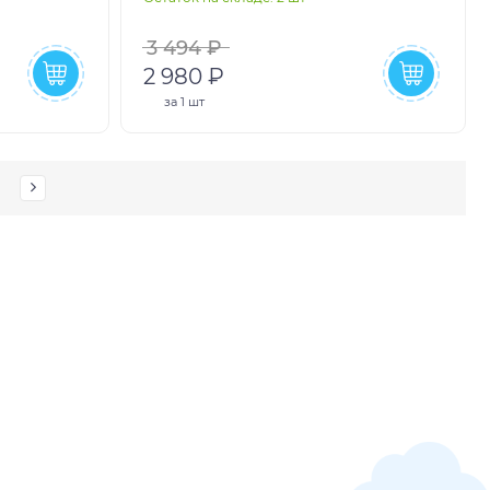
3 494 ₽
2 980 ₽
за
1 шт