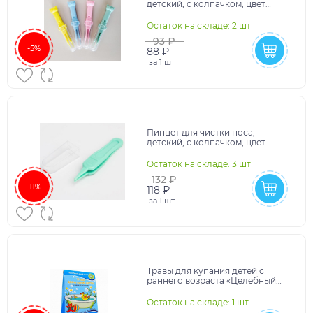
детский, с колпачком, цвет
МИКС 5276561
Остаток на складе: 2 шт
93 ₽
-5%
88 ₽
за
1 шт
Пинцет для чистки носа,
детский, с колпачком, цвет
зеленый 5276559
Остаток на складе: 3 шт
132 ₽
-11%
118 ₽
за
1 шт
Травы для купания детей с
раннего возраста «Целебный
дар Алтая», ромашка, 8 фильтр-
пакетов по 5 г
Остаток на складе: 1 шт