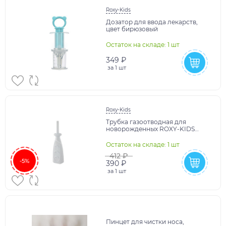
Roxy-Kids
Дозатор для ввода лекарств,
цвет бирюзовый
Остаток на складе: 1 шт
349 ₽
за
1 шт
Roxy-Kids
Трубка газоотводная для
новорожденных ROXY-KIDS
(белая, дизайн "дуги")
Остаток на складе: 1 шт
412 ₽
-5%
390 ₽
за
1 шт
Пинцет для чистки носа,