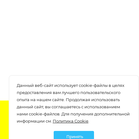
Данный веб-сайт использует cookie-файлы в целях
предоставления вам лучшего пользовательского
опыта на нашем сайте. Продолжая использовать
данный сайт, вы соглашаетесь с использованием
Подпишитесь на нашу рассылку
нами cookie-файлов. Для получения дополнительной
узнавайте о скидках и акциях самые первые!
информации см.
Политика Cookie
.
Принять