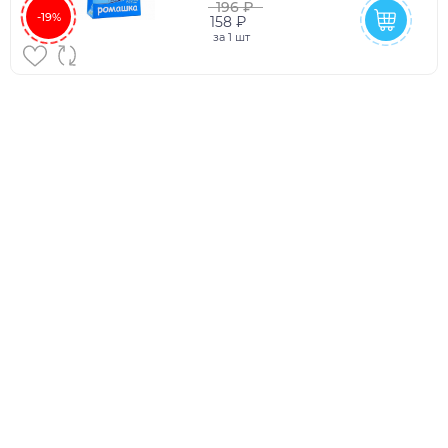
196 ₽
-19%
158 ₽
за
1 шт