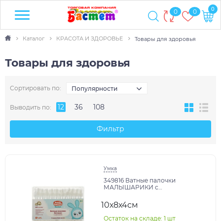
0
0
0
Каталог
КРАСОТА И ЗДОРОВЬЕ
Товары для здоровья
Товары для здоровья
Сортировать по:
Популярности
12
36
108
Выводить по:
Фильтр
Умка
349816 Ватные палочки
МАЛЫШАРИКИ с
ограничителем (60шт.)
пласт.кор. Заботливая мама в
10х8х4см
кор.34шт
Остаток на складе: 1 шт