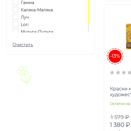
Гамма
Каляка-Маляка
Луч
Lori
Мульти-Пульти
Колорит
-13%
Краски 
художеств
по 18мл,
Остаток на 
упаковк
1 579 ₽
1 380 ₽