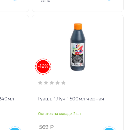
за
1 шт
-16%
 240мл
Гуашь " Луч " 500мл черная
Остаток на складе: 2 шт
569 ₽