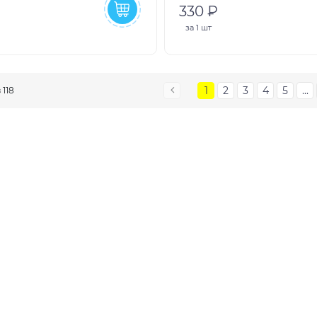
330 ₽
за
1 шт
1
2
3
4
5
...
з 118