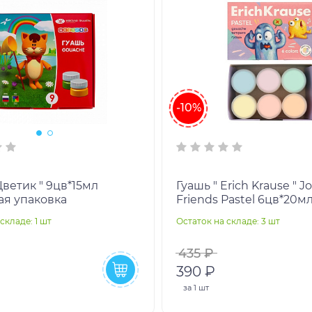
-10%
Цветик " 9цв*15мл
Гуашь " Erich Krause " Jo
ая упаковка
Friends Pastel 6цв*20мл
картонная упаковка
складе: 1 шт
Остаток на складе: 3 шт
435 ₽
390 ₽
за
1 шт