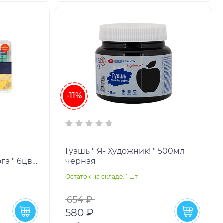
-11%
Гуашь " Я- Художник! " 500мл
" 6цв
черная
иковая
Остаток на складе: 1 шт
654 ₽
580 ₽