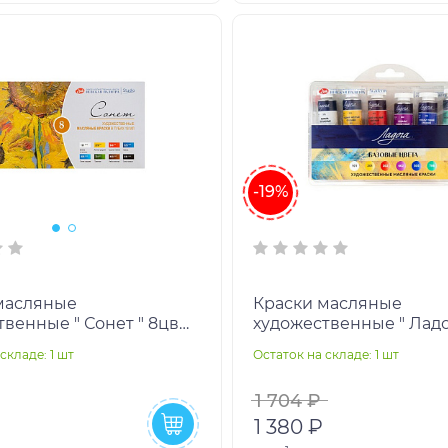
-19%
масляные
Краски масляные
енные " Сонет " 8цв
художественные " Ладога 
 в тубах, картонная
по 18мл, в тубах, пласт
складе: 1 шт
Остаток на складе: 1 шт
а
упаковка, европодвес
1 704 ₽
1 380 ₽