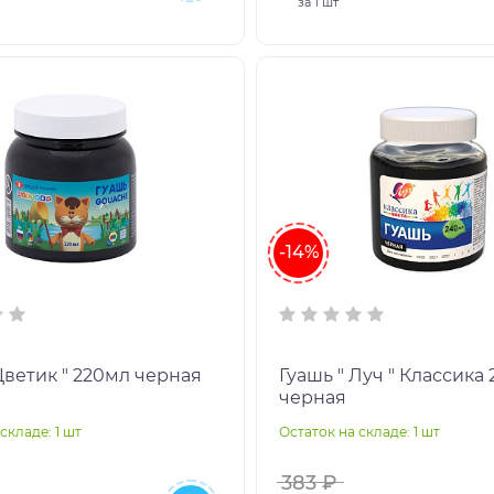
за
1 шт
-14%
Цветик " 220мл черная
Гуашь " Луч " Классика
черная
складе: 1 шт
Остаток на складе: 1 шт
383 ₽