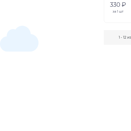
330 ₽
за
1 шт
1 - 12 и