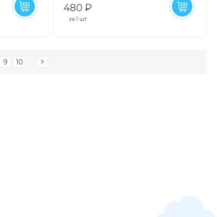
480 ₽
за
1 шт
9
10