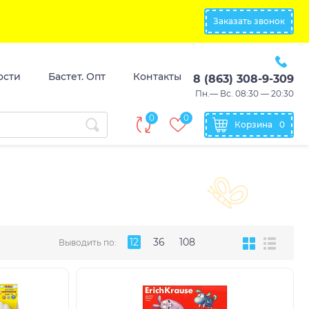
Заказать звонок
ости
Бастет. Опт
Контакты
8 (863) 308-9-309
Пн.— Вс. 08:30 — 20:30
0
0
Корзина
0
12
36
108
Выводить по: