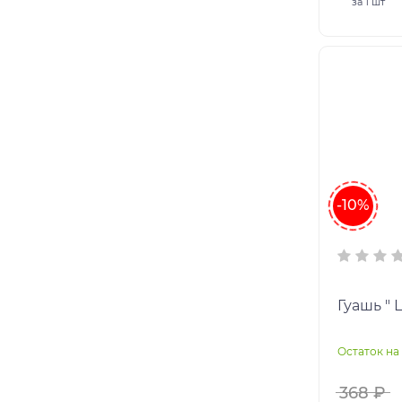
за
1 шт
-10%
Гуашь " 
Остаток на 
368 ₽