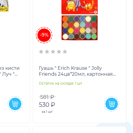
-9%
ез кисти
Гуашь " Erich Krause " Jolly
 Луч "
Friends 24цв*20мл, картонная
упаковка,
упаковка
Остаток на складе: 1 шт
581 ₽
530 ₽
за
1 шт