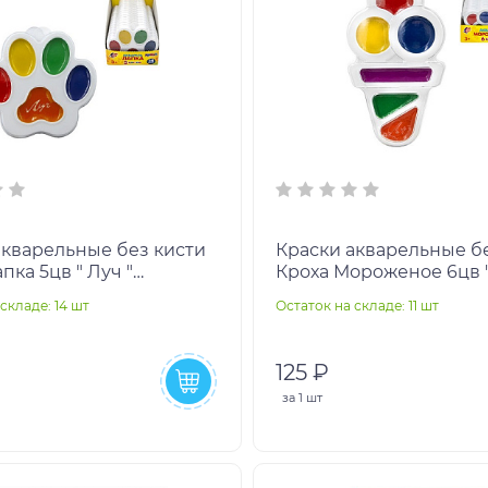
акварельные без кисти
Краски акварельные б
пка 5цв " Луч "
Кроха Мороженое 6цв "
, пластиковая упаковка,
медовые, пластиковая 
складе: 14 шт
Остаток на складе: 11 шт
ый диспле
картонный ди
125 ₽
за
1 шт