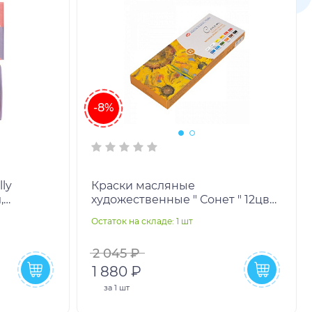
-8%
lly
Краски масляные
,
художественные " Сонет " 12цв
по 18мл, в тубах, картонная
Остаток на складе: 1 шт
упаковка
2 045 ₽
1 880 ₽
за
1 шт