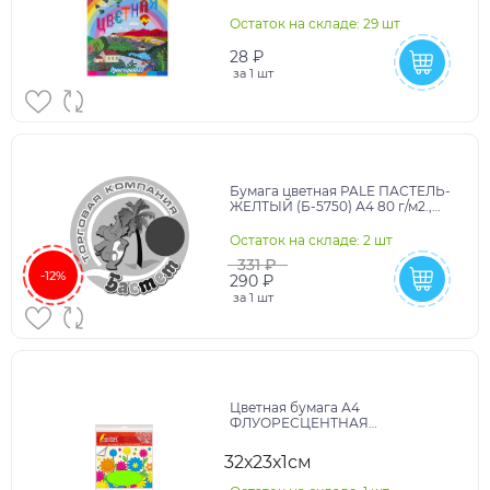
ПЕЙЗАЖ С РАДУГОЙ(08-
8938),8л,8цв
Остаток на складе: 29 шт
28 ₽
за
1 шт
Бумага цветная PALE ПАСТЕЛЬ-
ЖЕЛТЫЙ (Б-5750) А4 80 г/м2.,
100л.
Остаток на складе: 2 шт
331 ₽
-12%
290 ₽
за
1 шт
Цветная бумага А4
ФЛУОРЕСЦЕНТНАЯ
САМОКЛЕЯЩАЯСЯ, 10л. 5цв.,
80г/м2, ОСТРОВ СОКРОВИЩ,
32х23х1см
129892