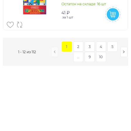
Остаток на складе: 16 шт
41 ₽
за
1 шт
1
2
3
4
5
1 - 12 из 112
...
9
10