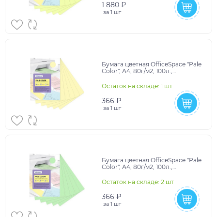
1 880 ₽
за
1 шт
Бумага цветная OfficeSpace "Pale
Color", А4, 80г/м2, 100л.,
(оранжевый)
Остаток на складе: 1 шт
366 ₽
за
1 шт
Бумага цветная OfficeSpace "Pale
Color", А4, 80г/м2, 100л.,
(зеленый)
Остаток на складе: 2 шт
366 ₽
за
1 шт