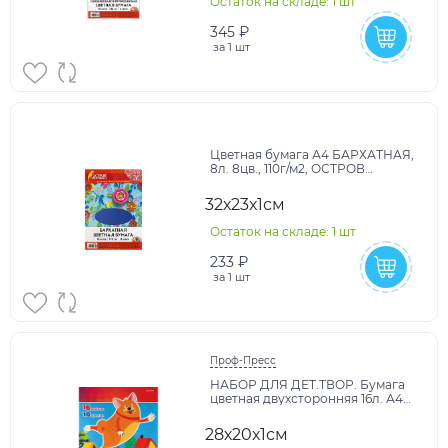
Остаток на складе: 1 шт
345 ₽
за
1 шт
Цветная бумага А4 БАРХАТНАЯ,
8л. 8цв., 110г/м2, ОСТРОВ
СОКРОВИЩ, 129876
32х23х1см
Остаток на складе: 1 шт
233 ₽
за
1 шт
Проф-Пресс
НАБОР ДЛЯ ДЕТ.ТВОР. Бумага
цветная двухсторонняя 16л. А4
(16-4444) (СМЕШНАЯ СОБАЧКА)
скр,16л,16ц
28х20х1см