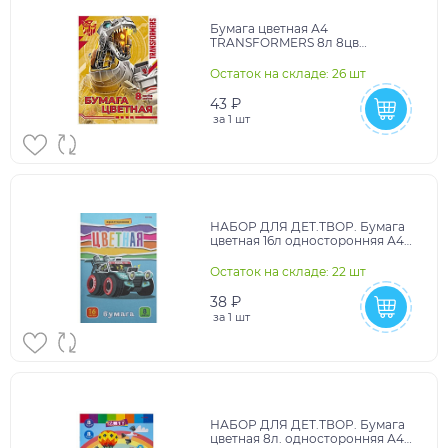
Бумага цветная А4
TRANSFORMERS 8л 8цв
арт.TR208 (1/50наб)
Остаток на складе: 26 шт
43 ₽
за
1 шт
НАБОР ДЛЯ ДЕТ.ТВОР. Бумага
цветная 16л односторонняя А4
КРОССОВЕР - 1 (16-3366) 16л.,8цв.
Остаток на складе: 22 шт
38 ₽
за
1 шт
НАБОР ДЛЯ ДЕТ.ТВОР. Бумага
цветная 8л. односторонняя А4