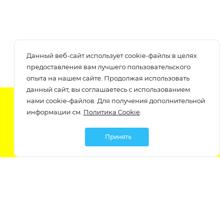
Данный веб-сайт использует cookie-файлы в целях
предоставления вам лучшего пользовательского
опыта на нашем сайте. Продолжая использовать
данный сайт, вы соглашаетесь с использованием
нами cookie-файлов. Для получения дополнительной
Подпишитесь на нашу рассылку
информации см.
Политика Cookie
.
узнавайте о скидках и акциях самые первые!
Принять
Мы в социальных сетях: