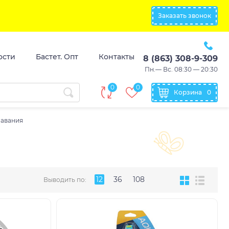
Заказать звонок
ости
Бастет. Опт
Контакты
8 (863) 308-9-309
Пн.— Вс. 08:30 — 20:30
0
0
Корзина
0
лавания
12
36
108
Выводить по: