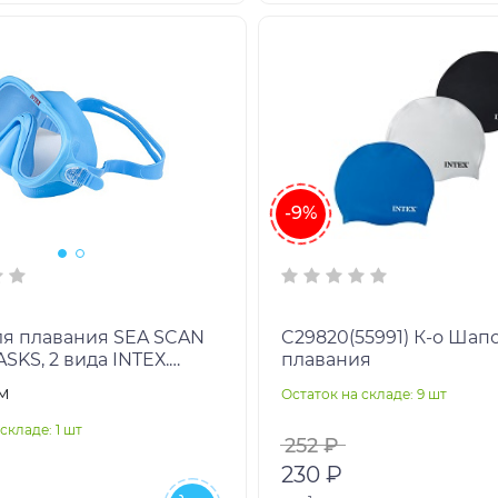
-9%
ля плавания SEA SCAN
C29820(55991) К-о Шапочка для
KS, 2 вида INTEХ.
плавания
 8+ лет Арт. 55916
м
Остаток на складе: 9 шт
складе: 1 шт
252 ₽
230 ₽