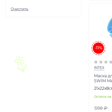
-11%
INTEX
Маска д
SWIM MAS
Возраст:
21х22х8с
Остаток на 
598 ₽