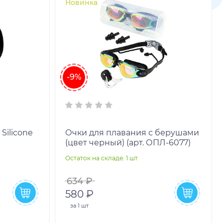
Новинка
-9%
Silicone
Очки для плавания с берушами
)
(цвет черный) (арт. ОПЛ-6077)
Остаток на складе: 1 шт
634 ₽
580 ₽
за
1 шт