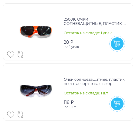
250016 ОЧКИ
СОЛНЕЗАЩИТНЫЕ, ПЛАСТИК, В
АССОРТ. В ПАК. УП-12ШТ в
кор.100уп
Остаток на складе: 1 упак
28 ₽
за
1 упак
Очки солнцезащитные, пластик,
цвет в ассорт. в пак. в кор.
уп-12шт в кор.60уп
Остаток на складе: 1 шт
118 ₽
за
1 шт