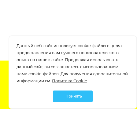
Данный веб-сайт использует cookie-файлы в целях
предоставления вам лучшего пользовательского
опыта на нашем сайте. Продолжая использовать
данный сайт, вы соглашаетесь с использованием
Подпишитесь на нашу рассылку
нами cookie-файлов. Для получения дополнительной
узнавайте о скидках и акциях самые первые!
информации см.
Политика Cookie
.
Принять