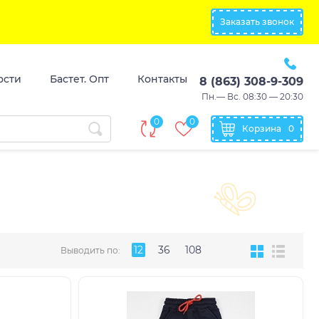
Заказать звонок
ости
Бастет. Опт
Контакты
8 (863) 308-9-309
Пн.— Вс. 08:30 — 20:30
0
0
Корзина
0
12
36
108
Выводить по: