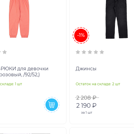
-1%
БРЮКИ для девочки
Джинсы
(розовый, /92/52,)
складе: 1 шт
Остаток на складе: 2 шт
2 208 ₽
2 190 ₽
за
1 шт