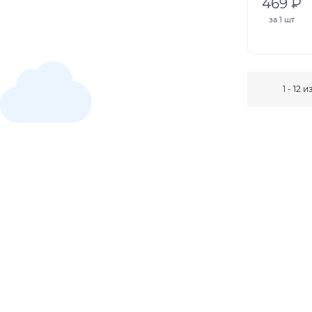
469 ₽
за
1 шт
1 - 12 и