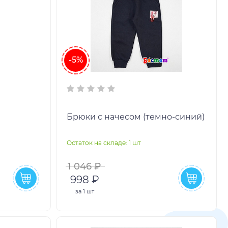
-5%
Брюки с начесом (темно-синий)
Остаток на складе: 1 шт
1 046 ₽
998 ₽
за
1 шт