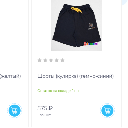
(желтый)
Шорты (кулирка) (темно-синий)
Остаток на складе: 1 шт
575 ₽
за
1 шт