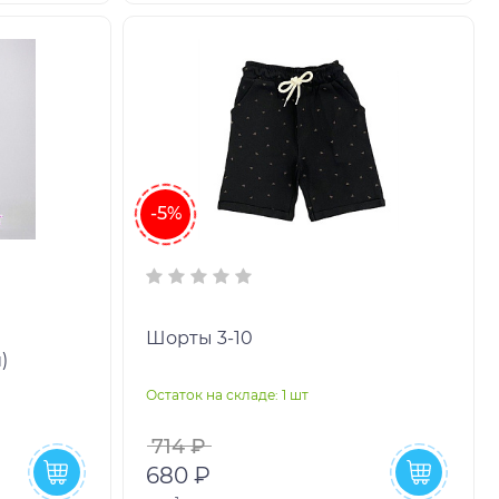
-5%
Шорты 3-10
)
Остаток на складе: 1 шт
714 ₽
680 ₽