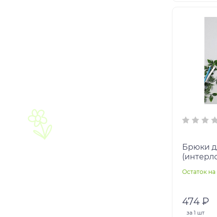
Брюки д
(интерло
Остаток на 
474 ₽
за
1 шт