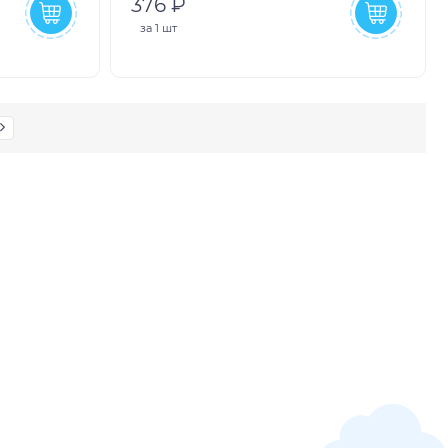
376 ₽
за
1 шт