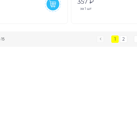
357 ₽
за
1 шт
1
2
з 15