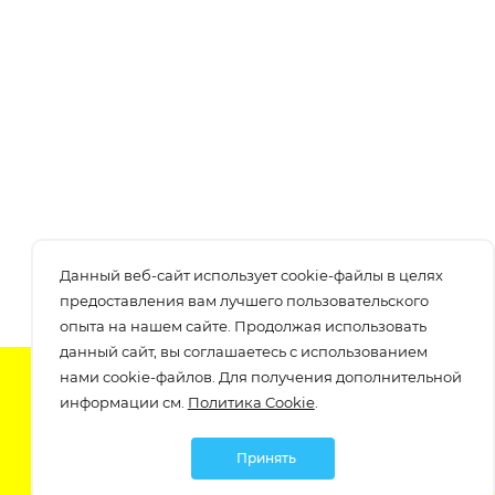
Данный веб-сайт использует cookie-файлы в целях
предоставления вам лучшего пользовательского
опыта на нашем сайте. Продолжая использовать
данный сайт, вы соглашаетесь с использованием
нами cookie-файлов. Для получения дополнительной
Подпишитесь на нашу рассылку
информации см.
Политика Cookie
.
узнавайте о скидках и акциях самые первые!
Принять