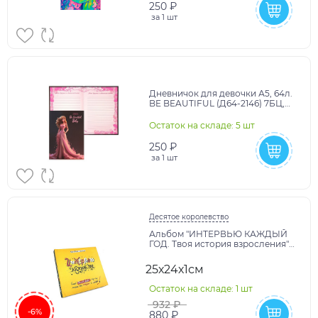
250 ₽
за
1 шт
Дневничок для девочки А5, 64л.
BE BEAUTIFUL (Д64-2146) 7БЦ,
глиттер, цвет.мелов.обл.
Остаток на складе: 5 шт
250 ₽
за
1 шт
Десятое королевство
Альбом "ИНТЕРВЬЮ КАЖДЫЙ
ГОД. Твоя история взросления"
арт.83207
25х24х1см
Остаток на складе: 1 шт
932 ₽
-6%
880 ₽