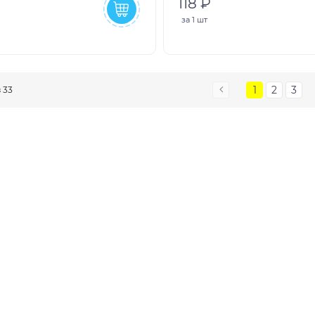
118 ₽
за
1 шт
1
2
3
з 33