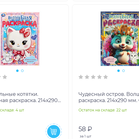
льные котятки.
Чудесный остров. Вол
ая раскраска. 214х290
раскраска. 214х290 мм.
пка. 16 стр. Умка в
16 стр. Умка в кор.50шт
складе: 4 шт
Остаток на складе: 22 шт
т
58 ₽
за
1 шт