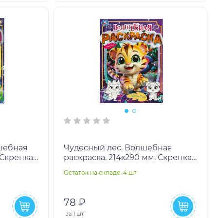
шебная
Чудесный лес. Волшебная
 Скрепка.
раскраска. 214х290 мм. Скрепка.
16 стр. Умка в кор.50шт
Остаток на складе: 4 шт
78 ₽
за
1 шт