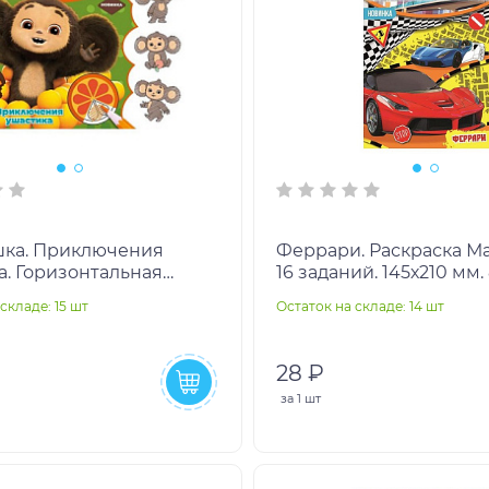
ка. Приключения
Феррари. Раскраска 
а. Горизонтальная
16 заданий. 145х210 мм. 
а. 210х140 мм. 8 стр.
Умка в кор.100шт
складе: 15 шт
Остаток на складе: 14 шт
ор.100шт
28 ₽
за
1 шт