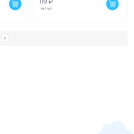
119 ₽
за
1 шт