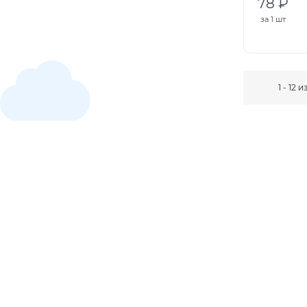
78 ₽
за
1 шт
1 - 12 и