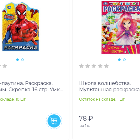
паутина. Раскраска.
Школа волшебства.
мм. Скрепка. 16 стр. Умка
Мультяшная раскраска.
шт
мм, 16 стр. 1+1 Умка в 
складе: 10 шт
Остаток на складе: 1 шт
78 ₽
за
1 шт