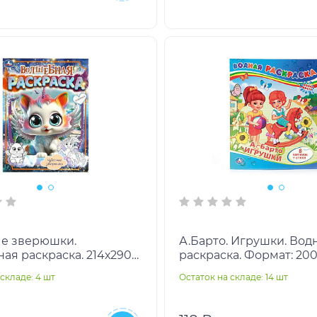
е зверюшки.
А.Барто. Игрушки. Вод
ая раскраска. 214х290
раскраска. Формат: 20
пка. 16 стр. Умка в
Объем: 8 стр. Умка в к
складе: 4 шт
Остаток на складе: 14 шт
т