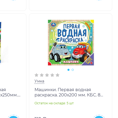
Умка
ная
Машинки. Первая водная
0х250мм.
раскраска. 200х200 мм. КБС. 8
ор.50шт
стр. Умка в кор.50шт
Остаток на складе: 5 шт