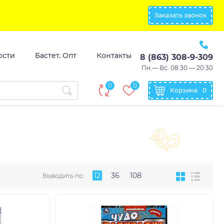
Заказать звонок
ости
Бастет. Опт
Контакты
8 (863) 308-9-309
Пн.— Вс. 08:30 — 20:30
0
0
Корзина
0
12
36
108
Выводить по: