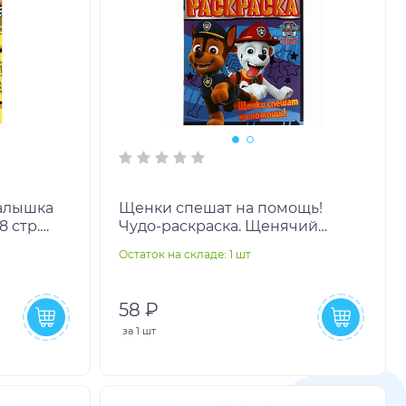
Малышка
Щенки спешат на помощь!
8 стр.
Чудо-раскраска. Щенячий
патруль. 214х290мм. Скрепка. 8
Остаток на складе: 1 шт
стр. Умка. в кор.50шт
58 ₽
за
1 шт