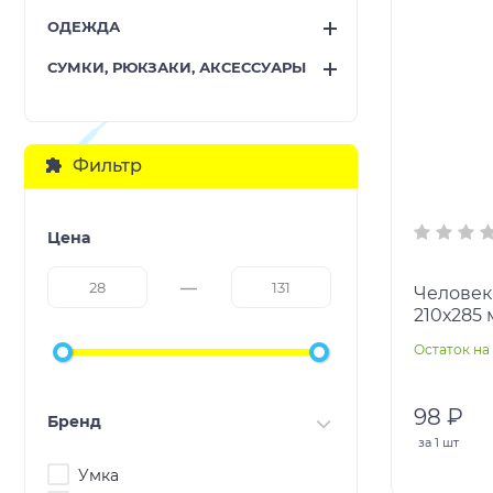
ОДЕЖДА
СУМКИ, РЮКЗАКИ, АКСЕССУАРЫ
Фильтр
Цена
Человек-
210х285 
в кор.50
Остаток на 
98 ₽
Бренд
за
1 шт
Умка