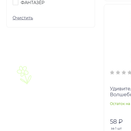
ФАНТАЗЁР
Удивите
Волшебн
мм. Скре
Остаток на 
кор.50ш
58 ₽
за
1 шт