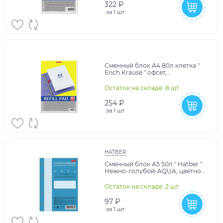
322 ₽
за
1 шт
Сменный блок А4 80л клетка "
Erich Krause " офсет,
универсальная перфорация на 4
отверстия, индивид
Остаток на складе: 8 шт
254 ₽
за
1 шт
HATBER
Сменный блок А5 50л " Hatber "
Нежно-голубой-AQUA, цветной
тонированный блок, для
тетрадей на кольц
Остаток на складе: 2 шт
97 ₽
за
1 шт