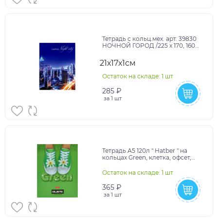
Тетрадь с кольц.мех. арт. 39830
НОЧНОЙ ГОРОД /225 х 170, 160
л., инд. ПЭТ - упак/
21х17х1см
Остаток на складе: 1 шт
285 ₽
за
1 шт
Тетрадь А5 120л " Hatber " на
кольцах Green, клетка, офсет,
обложка - твердый
ламинированный глянцев
Остаток на складе: 1 шт
365 ₽
за
1 шт