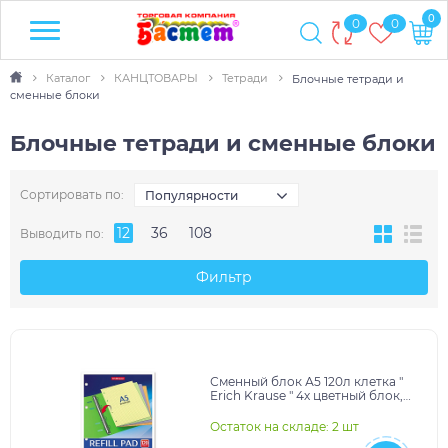
0
0
0
Каталог
КАНЦТОВАРЫ
Тетради
Блочные тетради и
сменные блоки
Блочные тетради и сменные блоки
Сортировать по:
Популярности
12
36
108
Выводить по:
Фильтр
Сменный блок А5 120л клетка "
Erich Krause " 4х цветный блок,
универсальная перфорация на 4
отверсти
Остаток на складе: 2 шт