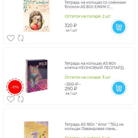
Тетрадь на кольцах со сменным
блоком А5 80л ЕЖИК С
ЯБЛОКОМ глянцевая ламинац,
лен
Остаток на складе: 2 шт
320 ₽
за
1 шт
Тетрадь на кольцах А5 80л
клетка НЕОНОВЫЙ ЛЕОПАРД
Остаток на складе: 3 шт
350 ₽
-17%
290 ₽
за
1 шт
Тетрадь А5 160л " Альт " 7БЦ на
кольцах Лавандовая лама,
клетка, офсет, обложка-
глянцевый ламиниро