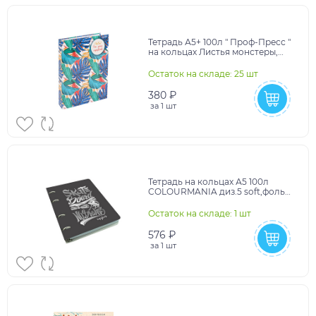
Тетрадь А5+ 100л " Проф-Пресс "
на кольцах Листья монстеры,
клетка, офсет, обложка -
твердый ламинир
Остаток на складе: 25 шт
380 ₽
за
1 шт
Тетрадь на кольцах А5 100л
COLOURMANIA диз.5 soft,фольга
арт.ПБФ1004705 (1/24шт)
Остаток на складе: 1 шт
576 ₽
за
1 шт