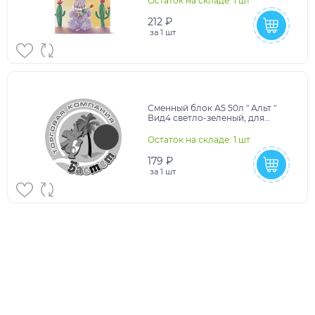
Остаток на складе: 1 шт
212 ₽
за
1 шт
Сменный блок А5 50л " Альт "
Вид4 светло-зеленый, для
тетрадей на кольцах, клетка,
индивидуальная у
Остаток на складе: 1 шт
179 ₽
за
1 шт