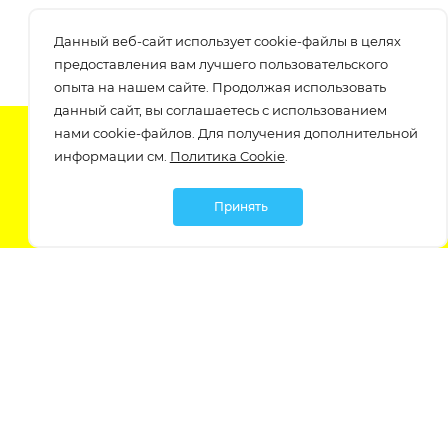
Данный веб-сайт использует cookie-файлы в целях
предоставления вам лучшего пользовательского
опыта на нашем сайте. Продолжая использовать
данный сайт, вы соглашаетесь с использованием
нами cookie-файлов. Для получения дополнительной
Подпишитесь на нашу рассылку
информации см.
Политика Cookie
.
узнавайте о скидках и акциях самые первые!
Принять
Мы в социальных сетях:
Политика обработки персональных данных