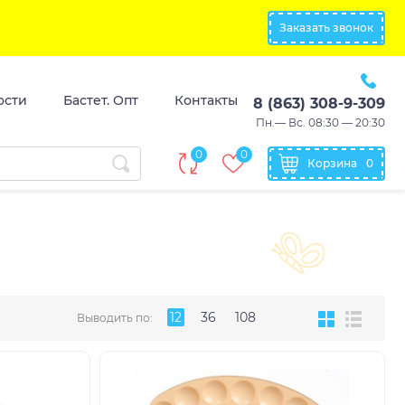
Заказать звонок
ости
Бастет. Опт
Контакты
8 (863) 308-9-309
Пн.— Вс. 08:30 — 20:30
0
0
Корзина
0
12
36
108
Выводить по: