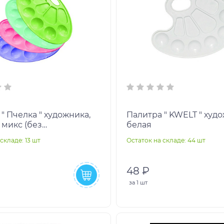
" Пчелка " художника,
Палитра " KWELT " худ
микс (без
белая
ости выбора цвета),
складе: 13 шт
Остаток на складе: 44 шт
вес
48 ₽
за
1 шт