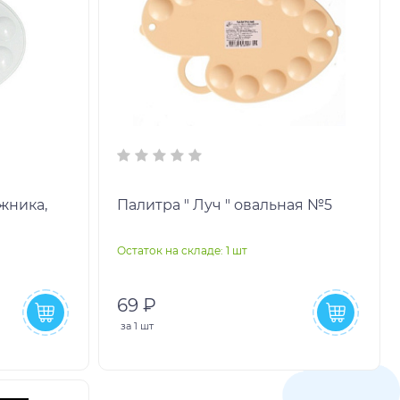
ожника,
Палитра " Луч " овальная №5
Остаток на складе: 1 шт
69 ₽
за
1 шт