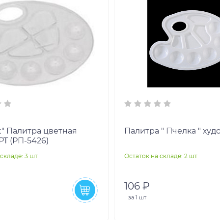
t" Палитра цветная
Палитра " Пчелка " ху
Т (РП-5426)
складе: 3 шт
Остаток на складе: 2 шт
106 ₽
за
1 шт