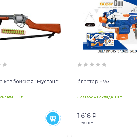
а ковбойская "Мустанг"
бластер EVA
складе: 1 шт
Остаток на складе: 1 шт
1 616 ₽
за
1 шт