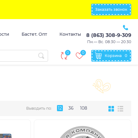
Заказать звонок
ости
Бастет. Опт
Контакты
8 (863) 308-9-309
Пн.— Вс. 08:30 — 20:30
0
0
Корзина
0
12
36
108
Выводить по: