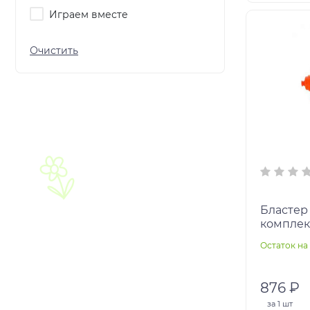
Играем вместе
Бластер
комплект
Остаток на 
876 ₽
за
1 шт