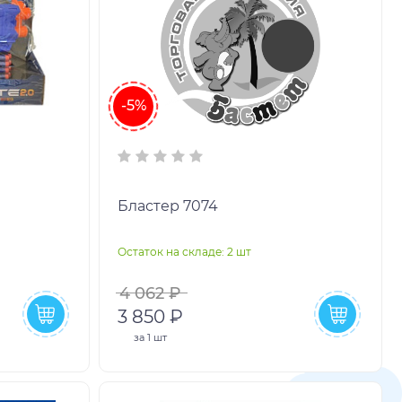
-5%
Бластер 7074
Остаток на складе: 2 шт
4 062 ₽
3 850 ₽
за
1 шт