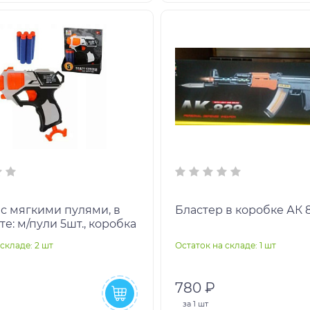
 с мягкими пулями, в
Бластер в коробке АК 
е: м/пули 5шт., коробка
складе: 2 шт
Остаток на складе: 1 шт
780 ₽
за
1 шт