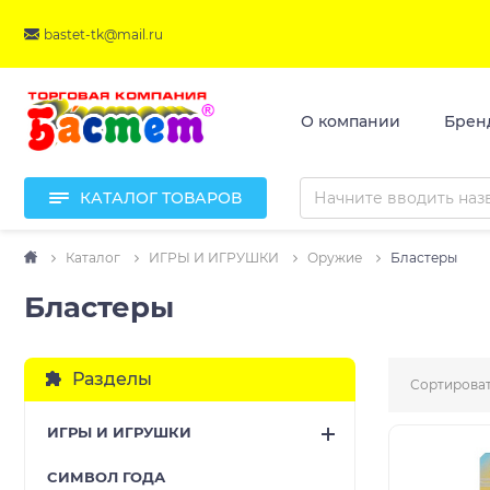
bastet-tk@mail.ru
О компании
Брен
КАТАЛОГ ТОВАРОВ
Каталог
ИГРЫ И ИГРУШКИ
Оружие
Бластеры
Бластеры
Разделы
Сортироват
ИГРЫ И ИГРУШКИ
CИМВОЛ ГОДА