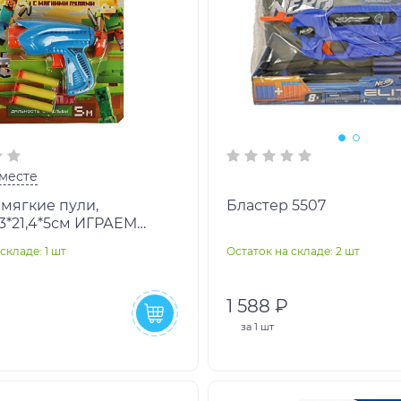
месте
 мягкие пули,
Бластер 5507
,3*21,4*5см ИГРАЕМ
в кор.2*120шт
складе: 1 шт
Остаток на складе: 2 шт
1 588 ₽
за
1 шт