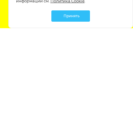
информации см.
Политика Cookie
.
Принять
Мы в социальных сетях:
Политика обработки персональных данных
Политика обработки файлов Cookie
Политика конфиденциальности
Контакты
Россия, Ростовская область,
г. Батайск, ул. Южная 11 «А»