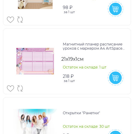
98 ₽
за
1 шт
Магнитный планер расписание
уроков с маркером А4 ArtSpace
"Пиши-Стирай. Любимый урок"
21х19х1см
Остаток на складе: 1 шт
218 ₽
за
1 шт
Открытки "Ранетки"
Остаток на складе: 30 шт