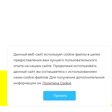
Данный веб-сайт использует cookie-файлы в целях
предоставления вам лучшего пользовательского
опыта на нашем сайте. Продолжая использовать
данный сайт, вы соглашаетесь с использованием
нами cookie-файлов. Для получения дополнительной
Подпишитесь на нашу рассылку
информации см.
Политика Cookie
.
узнавайте о скидках и акциях самые первые!
Принять