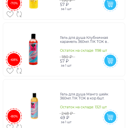
190 ₽
-70%
57 ₽
за
1 шт
Гель для душа Клубничная
карамель 360мл.TIK TOK в
кор.6шт.
Остаток на складе: 1198 шт
180 ₽
-68%
57 ₽
за
1 шт
Гель для душа Манго шейк
360мл.TIK TOK в кор.6шт.
Остаток на складе: 1321 шт
248 ₽
-80%
49 ₽
за
1 шт