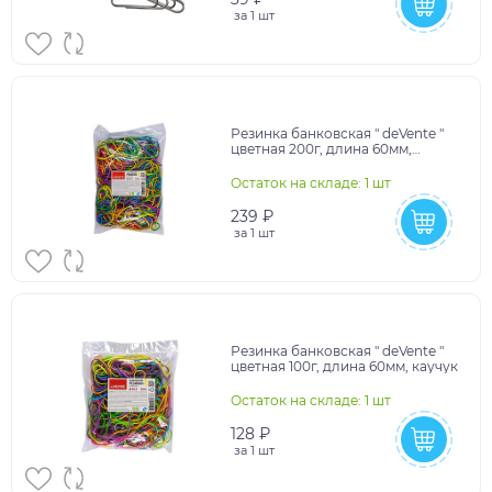
за
1 шт
Резинка банковская " deVente "
цветная 200г, длина 60мм,
каучук, 10702070/251024/5096636
Остаток на складе: 1 шт
239 ₽
за
1 шт
Резинка банковская " deVente "
цветная 100г, длина 60мм, каучук
Остаток на складе: 1 шт
128 ₽
за
1 шт