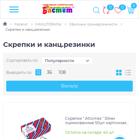
0
0
0
Каталог
КАНЦТОВАРЫ
Офисные принадлежности
Скрепки и канц.резинки
Скрепки и канц.резинки
Сортировать по:
Популярности
12
36
108
Выводить по:
Фильтр
Скрепки " Attomex " 50мм
оцинкованные 50шт картонная
коробка,
10702070/101225/5434196
Остаток на складе: 40 шт