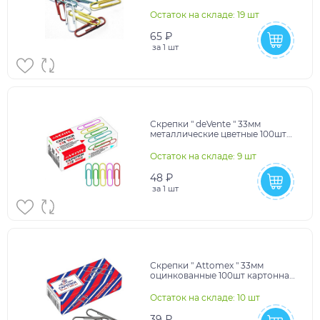
упаковка,
10702070/110824/5046505
Остаток на складе: 19 шт
65 ₽
за
1 шт
Скрепки " deVente " 33мм
металлические цветные 100шт
картонная коробка,
10702070/220925/5332698
Остаток на складе: 9 шт
48 ₽
за
1 шт
Скрепки " Attomex " 33мм
оцинкованные 100шт картонная
коробка,
10702070/280125/5039886
Остаток на складе: 10 шт
39 ₽