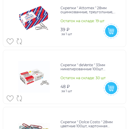
Скрепки " Attomex " 28мм
оцинкованные, треугольные,
100шт, картонная коробка,
10702070/021225/542147
Остаток на складе: 19 шт
39 ₽
за
1 шт
Скрепки " deVente " 33мм
никелированные 100шт
картонная коробка,
10228020/160425/5057803
Остаток на складе: 30 шт
48 ₽
за
1 шт
Скрепки " Dolce Costo " 28мм
цветные 100шт, картонная