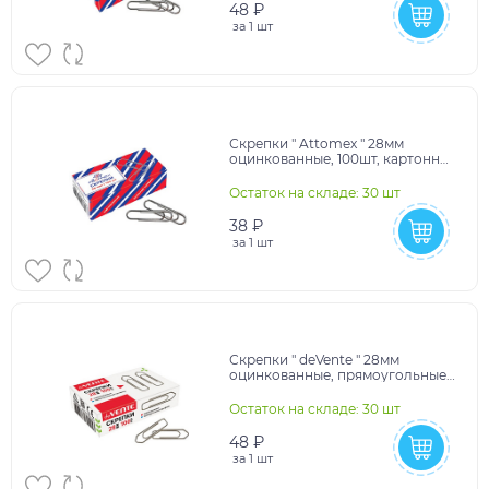
48 ₽
за
1 шт
Скрепки " Attomex " 28мм
оцинкованные, 100шт, картонная
коробка,
10228020/160425/5057803
Остаток на складе: 30 шт
38 ₽
за
1 шт
Скрепки " deVente " 28мм
оцинкованные, прямоугольные,
100шт, картонная коробка,
10702070/190625/5208
Остаток на складе: 30 шт
48 ₽
за
1 шт