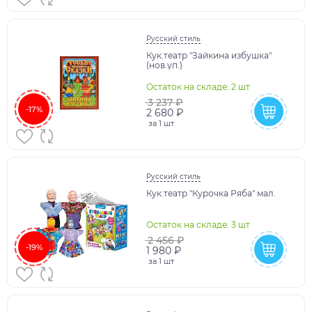
Русский стиль
Кук.театр "Зайкина избушка"
(нов.уп.)
Остаток на складе: 2 шт
3 237 ₽
-17%
2 680 ₽
за
1 шт
Русский стиль
Кук.театр "Курочка Ряба" мал.
Остаток на складе: 3 шт
2 456 ₽
-19%
1 980 ₽
за
1 шт