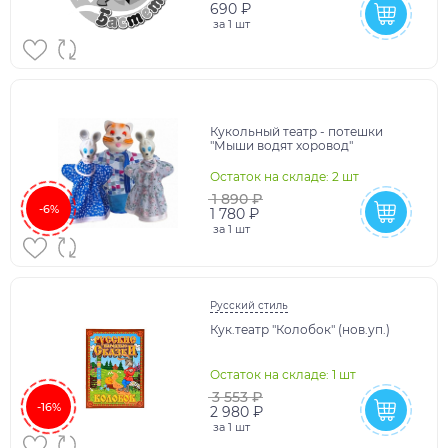
690 ₽
за
1 шт
Кукольный театр - потешки
"Мыши водят хоровод"
Остаток на складе: 2 шт
1 890 ₽
-6%
1 780 ₽
за
1 шт
Русский стиль
Кук.театр "Колобок" (нов.уп.)
Остаток на складе: 1 шт
3 553 ₽
-16%
2 980 ₽
за
1 шт