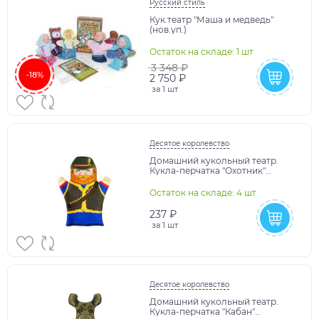
Русский стиль
Кук.театр "Маша и медведь"
(нов.уп.)
Остаток на складе: 1 шт
3 348 ₽
-18%
2 750 ₽
за
1 шт
Десятое королевство
Домашний кукольный театр.
Кукла-перчатка "Охотник"
арт.03730
Остаток на складе: 4 шт
237 ₽
за
1 шт
Десятое королевство
Домашний кукольный театр.
Кукла-перчатка "Кабан"