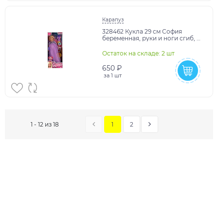
Карапуз
328462 Кукла 29 см София
беременная, руки и ноги сгиб, 3
младенца, ресницы, акс, кор
КАРАПУЗ в кор.2
Остаток на складе: 2 шт
650 ₽
за
1 шт
1
2
1 - 12 из 18