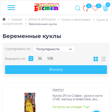
0
0
0
Каталог
ИГРЫ И ИГРУШКИ
Куклы и аксессуары
Куклы в
ассортименте
Беременные куклы
Беременные куклы
Сортировать по:
Популярности
12
36
108
Выводить по:
Фильтр
Карапуз
Кукла 29 см София , руки и ноги
сгиб, малыш в животике, акс,
кор КАРАПУЗ в кор.24шт
Остаток на складе: 7 шт