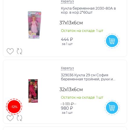
Карапуз
Кукла беременная 2030-80A в
кор. в кор.2*60шт
37х13х6см
Остаток на складе: 1 шт
444 ₽
за
1 шт
Карапуз
329036 Кукла 29 см София
беременная тройней, руки и
ноги сгиб, акс, кор КАРАПУЗ в
кор.24шт
32х13х6см
Остаток на складе: 1 шт
1 111 ₽
-12%
980 ₽
за
1 шт