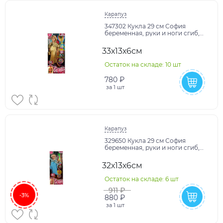
Карапуз
347302 Кукла 29 см София
беременная, руки и ноги сгиб,
маникюр, акс, кор КАРАПУЗ в
кор.24шт
33х13х6см
Остаток на складе: 10 шт
780 ₽
за
1 шт
Карапуз
329650 Кукла 29 см София
беременная, руки и ноги сгиб,
акс, кор КАРАПУЗ в кор.24шт
32х13х6см
Остаток на складе: 6 шт
911 ₽
-3%
880 ₽
за
1 шт