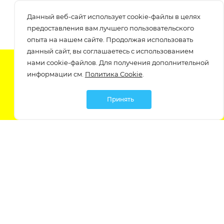
Данный веб-сайт использует cookie-файлы в целях
предоставления вам лучшего пользовательского
опыта на нашем сайте. Продолжая использовать
данный сайт, вы соглашаетесь с использованием
нами cookie-файлов. Для получения дополнительной
Подпишитесь на нашу рассылку
информации см.
Политика Cookie
.
узнавайте о скидках и акциях самые первые!
Принять
Мы в социальных сетях:
Политика обработки персональных данных