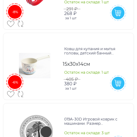
Остаток на складе: 1 шт
291 ₽
-8%
268 ₽
за
1 шт
Ковш для купания и мытья
головы, детский банный
ковшик, хозяйственный 1,5 л.,
ДЕКО, «Слоник»
15х30х14см
Остаток на складе: 1 шт
405 ₽
-6%
380 ₽
за
1 шт
019A-30D Игровой коврик с
машинами. Размер
ковра:80х120см.
Остаток на складе: 3 шт