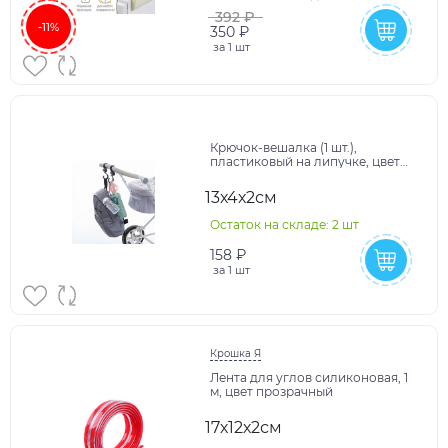
392 ₽
-11%
350 ₽
за
1 шт
Крючок-вешалка (1 шт.),
пластиковый на липучке, цвет
черный
13х4х2см
Остаток на складе: 2 шт
158 ₽
за
1 шт
Крошка Я
Лента для углов силиконовая, 1
м, цвет прозрачный
17х12х2см