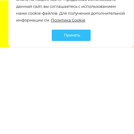
данный сайт, вы соглашаетесь с использованием
Подпишитесь на нашу рассылку
нами cookie-файлов. Для получения дополнительной
узнавайте о скидках и акциях самые первые!
информации см.
Политика Cookie
.
Принять
Мы в социальных сетях:
Политика обработки персональных данных
Политика обработки файлов Cookie
Политика конфиденциальности
Контакты