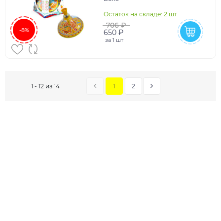
Остаток на складе: 2 шт
706 ₽
-8%
650 ₽
за
1 шт
1
2
1 - 12 из 14