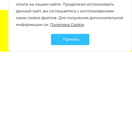
опыта на нашем сайте. Продолжая использовать
данный сайт, вы соглашаетесь с использованием
нами cookie-файлов. Для получения дополнительной
Подпишитесь на нашу рассылку
информации см.
Политика Cookie
.
узнавайте о скидках и акциях самые первые!
Принять
Мы в социальных сетях:
Политика обработки персональных данных
Политика обработки файлов Cookie
Политика конфиденциальности