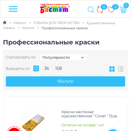
0
0
0
Каталог
ТОВАРЫ ДЛЯ ТВОРЧЕСТВА
Художественные
товары
Краски
Профессиональные краски
Профессиональные краски
Сортировать по:
Популярности
12
36
108
Выводить по:
Фильтр
Краски масляные
художественные " Сонет " 12цв
по 18мл, в тубах, картонная
упаковка
Остаток на складе: 1 шт