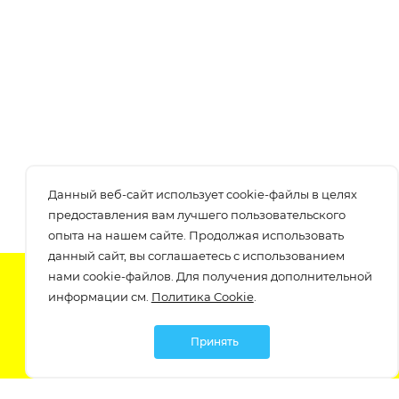
Данный веб-сайт использует cookie-файлы в целях
предоставления вам лучшего пользовательского
опыта на нашем сайте. Продолжая использовать
данный сайт, вы соглашаетесь с использованием
нами cookie-файлов. Для получения дополнительной
Подпишитесь на нашу рассылку
информации см.
Политика Cookie
.
узнавайте о скидках и акциях самые первые!
Принять