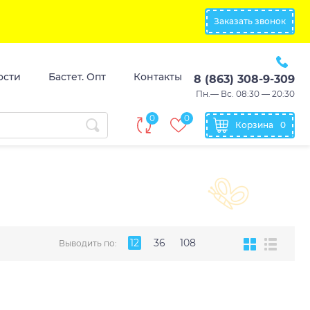
Заказать звонок
ости
Бастет. Опт
Контакты
8 (863) 308-9-309
Пн.— Вс. 08:30 — 20:30
0
0
Корзина
0
12
36
108
Выводить по: