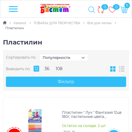
0
0
0
Каталог
ТОВАРЫ ДЛЯ ТВОРЧЕСТВА
Всё для лепки
Пластилин
Пластилин
Сортировать по:
Популярности
12
36
108
Выводить по:
Фильтр
Пластилин " Луч " Фантазия 12цв
180г, пастельные цвета,
восковой, мягкий, со стеком,
картонная упако
Остаток на складе: 2 шт