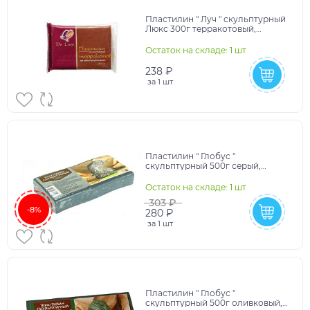
Пластилин " Луч " скульптурный
Люкс 300г терракотовый,
твердый, не прилипает к рукам,
не красится, д
Остаток на складе: 1 шт
238 ₽
за
1 шт
Пластилин " Глобус "
скульптурный 500г серый,
твердый, индивидуальная
упаковка
Остаток на складе: 1 шт
303 ₽
-8%
280 ₽
за
1 шт
Пластилин " Глобус "
скульптурный 500г оливковый,