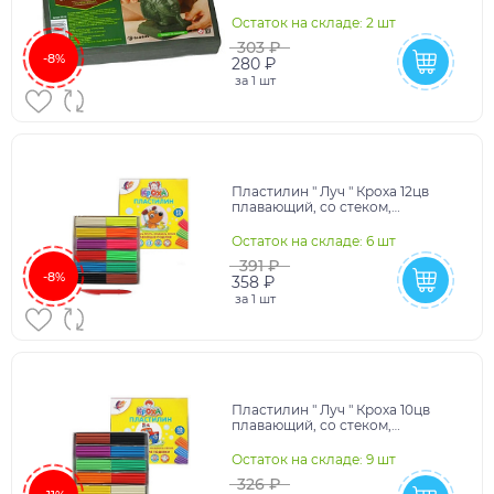
мягкий, индивидуальная
упаковка
Остаток на складе: 2 шт
303 ₽
-8%
280 ₽
за
1 шт
Пластилин " Луч " Кроха 12цв
плавающий, со стеком,
картонная упаковка
Остаток на складе: 6 шт
391 ₽
-8%
358 ₽
за
1 шт
Пластилин " Луч " Кроха 10цв
плавающий, со стеком,
картонная упаковка
Остаток на складе: 9 шт
326 ₽