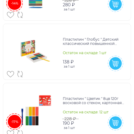
326 ₽
-14%
280 ₽
за
1 шт
Пластилин " Глобус " Детский
классический повышенной
мягкости 8цветов
120грамм,картонная упаковка
Остаток на складе: 1 шт
138 ₽
за
1 шт
Пластилин " Цветик " 8цв 120г
восковой со стеком, картонная
упаковка
Остаток на складе: 12 шт
228 ₽
-17%
190 ₽
за
1 шт