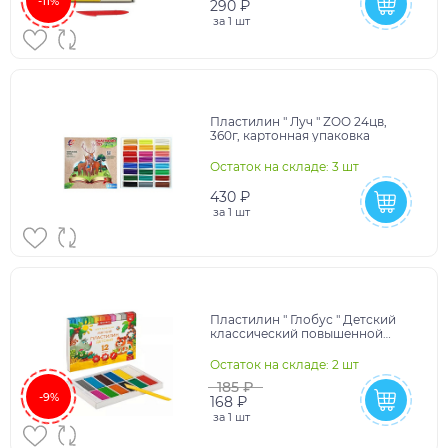
-11%
290 ₽
за
1 шт
Пластилин " Луч " ZOO 24цв,
360г, картонная упаковка
Остаток на складе: 3 шт
430 ₽
за
1 шт
Пластилин " Глобус " Детский
классический повышенной
мягкости 12цветов 180
грамм,картонная упаковка
Остаток на складе: 2 шт
185 ₽
-9%
168 ₽
за
1 шт