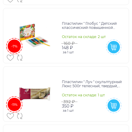
Пластилин " Глобус " Детский
классический повышенной
мягкости 10цветов
150грамм,картонная упаковка
Остаток на складе: 2 шт
160 ₽
-7%
148 ₽
за
1 шт
Пластилин " Луч " скульптурный
Люкс 500г телесный, твердый,
не прилипает к рукам, не
красится, держи
Остаток на складе: 1 шт
392 ₽
-11%
350 ₽
за
1 шт