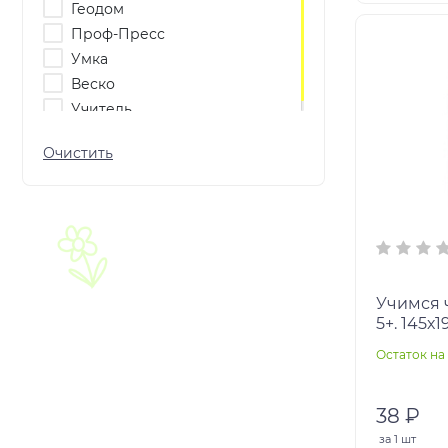
Геодом
Проф-Пресс
Умка
Веско
Учитель
Учимся ч
5+. 145х1
Умка в к
Остаток на 
38 ₽
за
1 шт