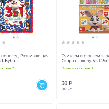
 непосед. Развивающая
Считаем и решаем зад
 1. Буба.
Скоро в школу. 5+. 145х
ты,ходилки,головоломки
Скрепка. 16 стр. Умка в
складе: 2 шт
Остаток на складе: 3 шт
мка в кор.30шт
38 ₽
за
1 шт