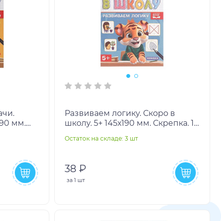
ачи.
Развиваем логику. Скоро в
190 мм.
школу. 5+ 145х190 мм. Скрепка. 16
 кор.50шт
стр. Умка в кор.50шт
Остаток на складе: 3 шт
38 ₽
за
1 шт