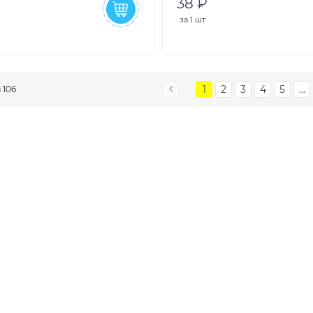
38 ₽
за
1 шт
1
2
3
4
5
...
з 106