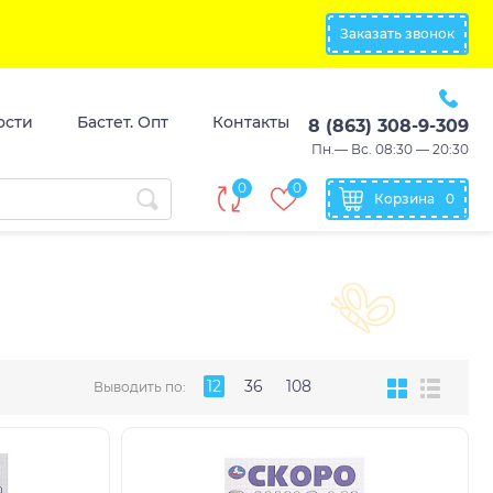
Заказать звонок
ости
Бастет. Опт
Контакты
8 (863) 308-9-309
Пн.— Вс. 08:30 — 20:30
0
0
Корзина
0
12
36
108
Выводить по: