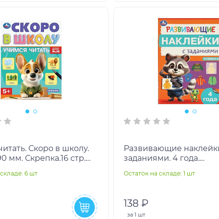
итать. Скоро в школу.
Развивающие наклейк
90 мм. Скрепка.16 стр.
заданиями. 4 года.
ор.100шт
Развивающие задания. 
складе: 6 шт
Остаток на складе: 1 шт
мм. 16 стр. Умка в кор.
138 ₽
за
1 шт