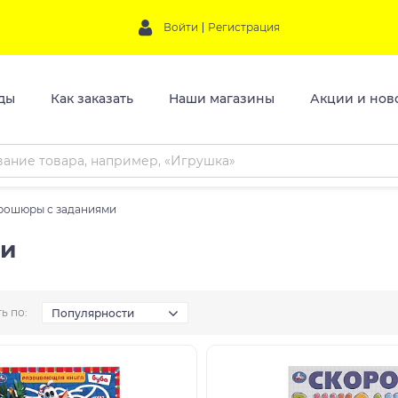
Войти
Регистрация
ды
Как заказать
Наши магазины
Акции и нов
брошюры с заданиями
ми
ь по:
Популярности