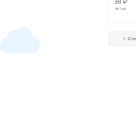
38 ₽
за
1 шт
1 - 12 и