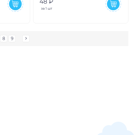
48 ₽
за
1 шт
8
9