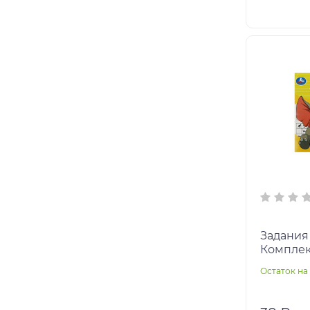
Задания
Комплекс
213х142 
Остаток на 
в кор.50