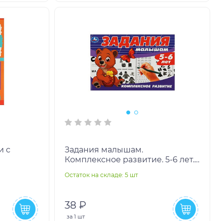
и с
Задания малышам.
Комплексное развитие. 5-6 лет.
162х215
213х142 мм. Скрепка. 16 стр. Умка
Остаток на складе: 5 шт
50шт
в кор.50шт
38 ₽
за
1 шт