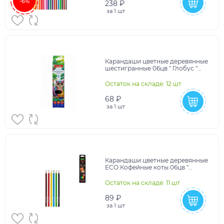
-6%
238 ₽
за
1 шт
Карандаши цветные деревянные
шестигранные 06цв " Глобус "
картонная упаковка,
европодвес
Остаток на складе: 12 шт
68 ₽
за
1 шт
Карандаши цветные деревянные
ECO Кофейные коты 06цв "
Hatber " шестигранные,
картонная упаковка, евр
Остаток на складе: 11 шт
89 ₽
за
1 шт