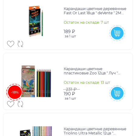
Карандаши цветные деревянные
Fast Or Last 18цв " deVente " 2М
шестигранные, картонная
упаковка, евро
Остаток на складе: 7 шт
189 ₽
за
1 шт
Карандаши цветные
пластиковые Zoo 12цв " Луч "
шестигранные, картонная
упаковка, европодвес
Остаток на складе: 13 шт
231 ₽
-18%
190 ₽
за
1 шт
Карандаши цветные деревянные
Triolino Ultra Metallic 12цв "