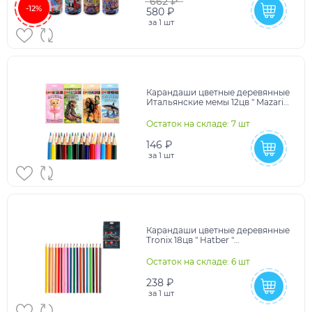
662 ₽
-12%
580 ₽
за
1 шт
Карандаши цветные деревянные
Итальянские мемы 12цв " Mazari "
шестигранные, ассорти(без
возможности
Остаток на складе: 7 шт
146 ₽
за
1 шт
Карандаши цветные деревянные
Tronix 18цв " Hatber "
трехгранные, картонная
упаковка, европодвес
Остаток на складе: 6 шт
238 ₽
за
1 шт