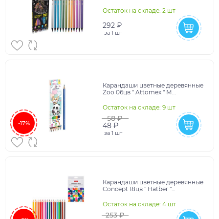
deVente " 4M трехгранные,
картонная упак
Остаток на складе: 2 шт
292 ₽
за
1 шт
Карандаши цветные деревянные
Zoo 06цв " Attomex " М
шестигранные, картонная
упаковка, европодвес
Остаток на складе: 9 шт
58 ₽
-17%
48 ₽
за
1 шт
Карандаши цветные деревянные
Concept 18цв " Hatber "
стираемые трехгранные,
картонная упаковка, евро
Остаток на складе: 4 шт
253 ₽