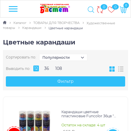
0
0
0
Каталог
ТОВАРЫ ДЛЯ ТВОРЧЕСТВА
Художественные
товары
Карандаши
Цветные карандаши
Цветные карандаши
Сортировать по:
Популярности
12
36
108
Выводить по:
Фильтр
Карандаши цветные
пластиковые Funcolor 36цв "
Bruno Visconti " трехгранные, 4
вида (без возможности
Остаток на складе: 4 шт