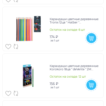
Карандаши цветные деревянные
Tronix 12цв " Hatber "
трехгранные, картонная
упаковка, европодвес
Остаток на складе: 6 шт
174 ₽
за
1 шт
Карандаши цветные деревянные
Korokoro 18цв " deVente " 2М
шестигранные, картонная
упаковка, европодв
Остаток на складе: 12 шт
156 ₽
за
1 шт