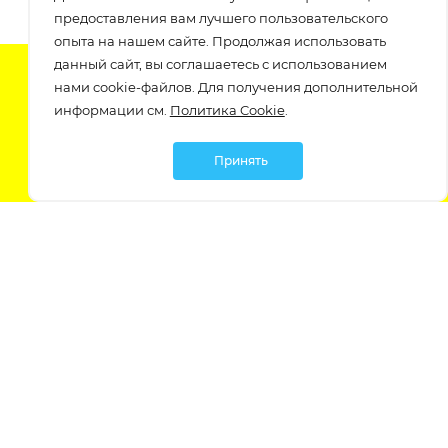
предоставления вам лучшего пользовательского
опыта на нашем сайте. Продолжая использовать
данный сайт, вы соглашаетесь с использованием
Подпишитесь на нашу рассылку
нами cookie-файлов. Для получения дополнительной
узнавайте о скидках и акциях самые первые!
информации см.
Политика Cookie
.
Принять
Мы в социальных сетях:
Политика обработки персональных данных
Политика обработки файлов Cookie
Политика конфиденциальности