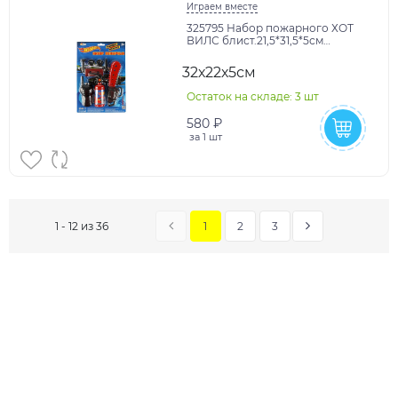
Играем вместе
325795 Набор пожарного ХОТ
ВИЛС блист.21,5*31,5*5см
ИГРАЕМ ВМЕСТЕ в кор.2*72шт
32х22х5см
Остаток на складе: 3 шт
580 ₽
за
1 шт
1
2
3
1 - 12 из 36