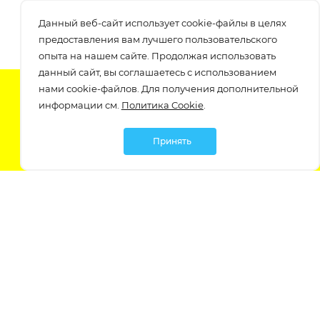
Данный веб-сайт использует cookie-файлы в целях
предоставления вам лучшего пользовательского
опыта на нашем сайте. Продолжая использовать
данный сайт, вы соглашаетесь с использованием
нами cookie-файлов. Для получения дополнительной
Подпишитесь на нашу рассылку
информации см.
Политика Cookie
.
узнавайте о скидках и акциях самые первые!
Принять
Мы в социальных сетях:
Политика обработки персональных данных