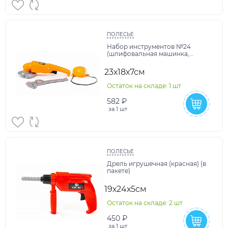
ПОЛЕСЬЕ
Набор инструментов №24
(шлифовальная машинка,
штангенциркуль №2,
респиратор)
23х18х7см
Остаток на складе: 1 шт
582 ₽
за
1 шт
ПОЛЕСЬЕ
Дрель игрушечная (красная) (в
пакете)
19х24х5см
Остаток на складе: 2 шт
450 ₽
за
1 шт