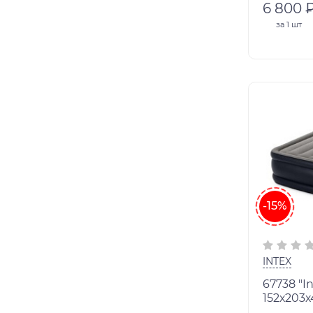
6 800 
за
1 шт
-15%
INTEX
67738 "Intex"кровать
152х203х