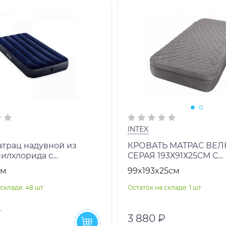
INTEX
атрац надувной из
КРОВАТЬ МАТРАС ВЕ
илхлорида с
СЕРАЯ 193Х91Х25СМ С
остью из флока. Размер
ПОКРЫВАЛОМ НА М
см
99x193x25см
5 см, ремкоплект,
ВСТРОЕННЫЙ НАСОС 
ВН:66998
складе: 48 шт
Остаток на складе: 1 шт
3 880 ₽