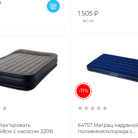
₽
1 505 ₽
за
1 шт
-11%
64757 Матрац надувно
48см с насосом 220В
поливинилхлорида с
поверхностью из флок