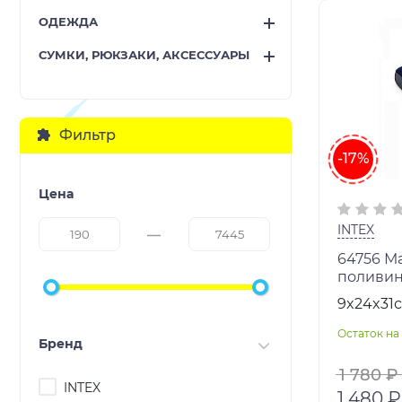
ОДЕЖДА
СУМКИ, РЮКЗАКИ, АКСЕССУАРЫ
Фильтр
-17%
Цена
INTEX
64756 М
поливин
поверхн
9x24x31
76х191х1
Остаток на 
Бренд
1 780 ₽
INTEX
1 480 ₽