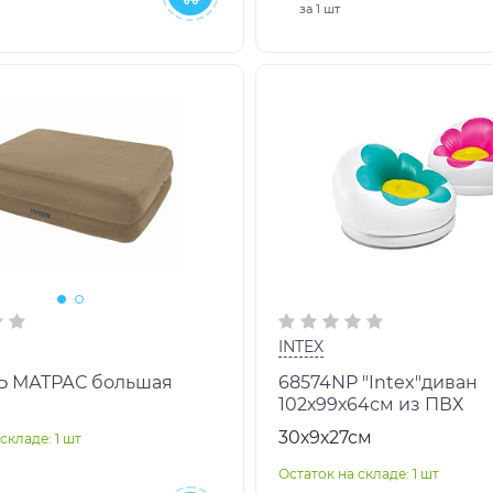
за
1 шт
INTEX
Ь МАТРАС большая
68574NP "Intex"диван
102х99х64см из ПВХ
30х9х27см
складе: 1 шт
Остаток на складе: 1 шт