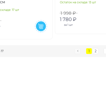
7см
Остаток на складе: 13 шт
99х191х15 см, ремкоплек
складе: 17 шт
1 998 ₽
1 780 ₽
за
1 шт
₽
1
2
з 17