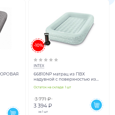
-10%
INTEX
ЛЮРОВАЯ
66810NP матрац из ПВХ
надувной с поверхностью из
ОЛНИИ
флока в комплекте с сумкой
Остаток на складе: 1 шт
220В
переносной из текстильно
3 771 ₽
3 394 ₽
за
1 шт