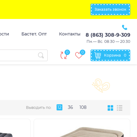
Заказать звонок
ости
Бастет. Опт
Контакты
8 (863) 308-9-309
Пн.— Вс. 08:30 — 20:30
0
0
Корзина
0
12
36
108
Выводить по: