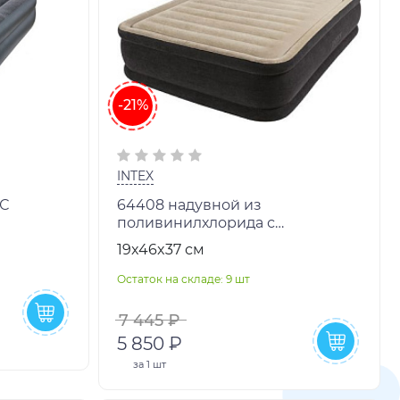
-21%
INTEX
АС
64408 надувной из
поливинилхлорида с
Я
поверхностью из флока.
19x46x37 см
Остаток на складе: 9 шт
7 445 ₽
5 850 ₽
за
1 шт