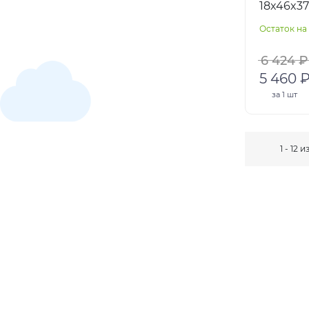
18x46x3
Остаток на 
6 424 ₽
5 460 
за
1 шт
1 - 12 и