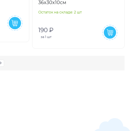
36x30x10см
т,
Остаток на складе: 2 шт
190 ₽
за
1 шт