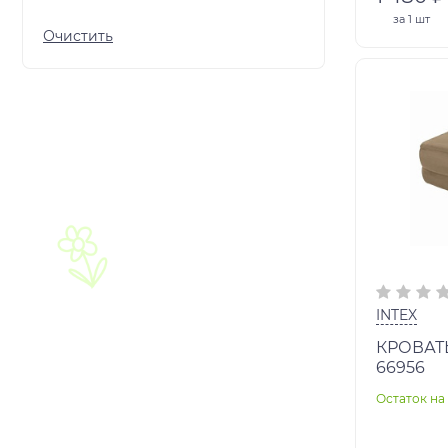
за
1 шт
INTEX
КРОВАТ
66956
Остаток на 