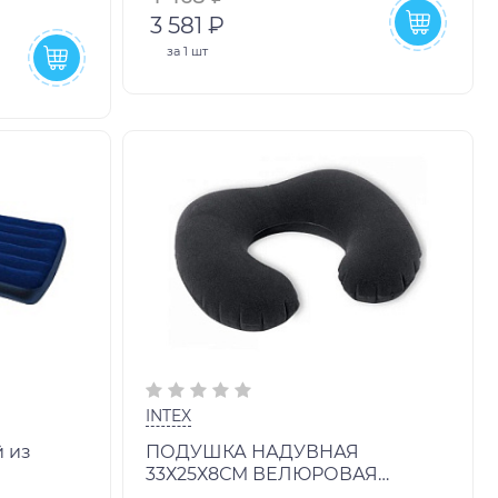
3 581 ₽
за
1 шт
INTEX
й из
ПОДУШКА НАДУВНАЯ
33Х25Х8СМ ВЕЛЮРОВАЯ
а. Размер
ДОРОЖНАЯ НА ШЕЮ ВН:68675