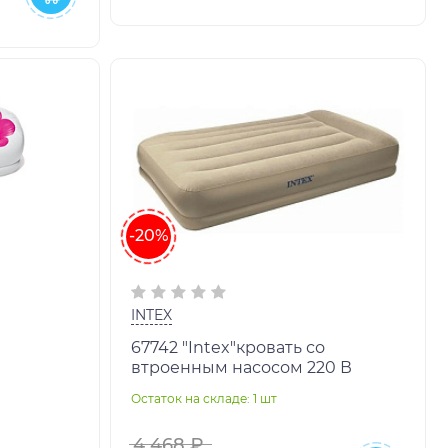
-20%
INTEX
67742 "Intex"кровать со
втроенным насосом 220 В
Остаток на складе: 1 шт
4 468 ₽