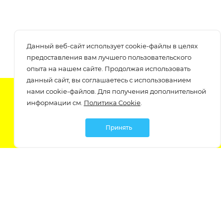
Данный веб-сайт использует cookie-файлы в целях
предоставления вам лучшего пользовательского
опыта на нашем сайте. Продолжая использовать
данный сайт, вы соглашаетесь с использованием
нами cookie-файлов. Для получения дополнительной
Подпишитесь на нашу рассылку
информации см.
Политика Cookie
.
узнавайте о скидках и акциях самые первые!
Принять
Мы в социальных сетях: