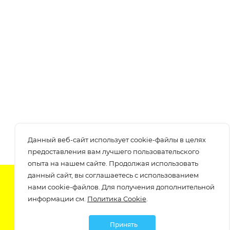
Данный веб-сайт использует cookie-файлы в целях
предоставления вам лучшего пользовательского
опыта на нашем сайте. Продолжая использовать
данный сайт, вы соглашаетесь с использованием
Подпишитесь на нашу рассылку
нами cookie-файлов. Для получения дополнительной
узнавайте о скидках и акциях самые первые!
информации см.
Политика Cookie
.
Принять