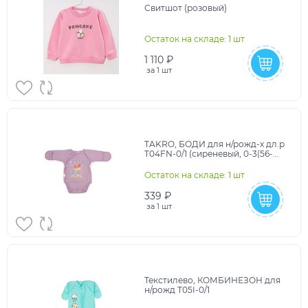
Свитшот (розовый)
Остаток на складе: 1 шт
1 110 ₽
за
1 шт
TAKRO, БОДИ для н/рожд-х дл.р
T04FN-0/1 (сиреневый, 0-3(56-
62)/40,)
Остаток на складе: 1 шт
339 ₽
за
1 шт
Текстилево, КОМБИНЕЗОН для
н/рожд T05I-0/1