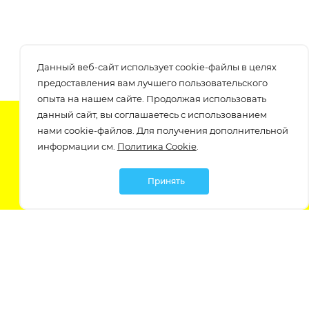
Данный веб-сайт использует cookie-файлы в целях
предоставления вам лучшего пользовательского
опыта на нашем сайте. Продолжая использовать
данный сайт, вы соглашаетесь с использованием
Подпишитесь на нашу рассылку
нами cookie-файлов. Для получения дополнительной
узнавайте о скидках и акциях самые первые!
информации см.
Политика Cookie
.
Принять
Мы в социальных сетях: