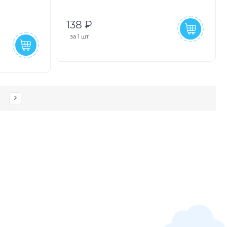
138 ₽
за
1 шт