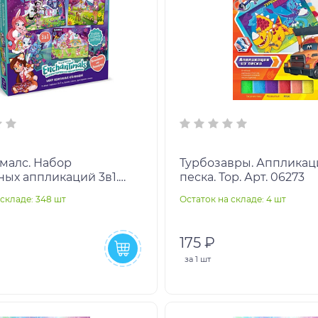
малс. Набор
Турбозавры. Аппликац
ых аппликаций 3в1.
песка. Тор. Арт. 06273
ый лес Вандервуд.
 складе: 348 шт
Остаток на складе: 4 шт
95
175 ₽
за
1 шт