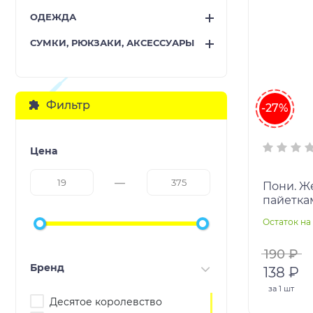
ОДЕЖДА
СУМКИ, РЮКЗАКИ, АКСЕССУАРЫ
Фильтр
-27%
Цена
Пони. Ж
пайетка
Арт.063
Остаток на 
190 ₽
Бренд
138 ₽
за
1 шт
Десятое королевство