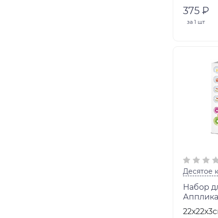
375 ₽
за
1 шт
Десятое 
Набор дл
Апплика
"Панда" 
22х22х3