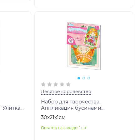
Десятое королевство
Набор для творчества.
"Улитка"
Аппликация бусинами
Жемчужинка "Принцесса Тоня"
30х21х1см
(европодвес) арт.02695
Остаток на складе: 1 шт