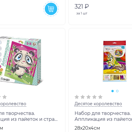
321 ₽
за
1 шт
королевство
Десятое королевство
я творчества.
Набор для творчества.
ция из пайеток и страз
Аппликация из пайето
арт.01534
"Маленький пони" арт.
см
28х20х4см