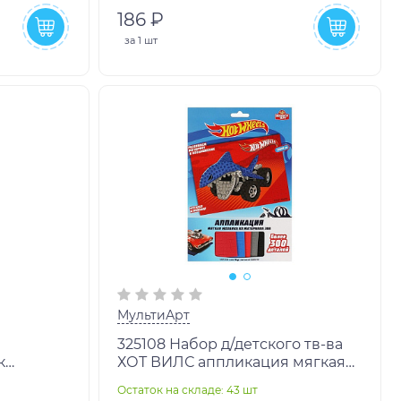
186 ₽
за
1 шт
МультиАрт
325108 Набор д/детского тв-ва
к
ХОТ ВИЛС аппликация мягкая
01525
мозаика (17х23 см) МУЛЬТИ АРТ
Остаток на складе: 43 шт
в кор.100шт