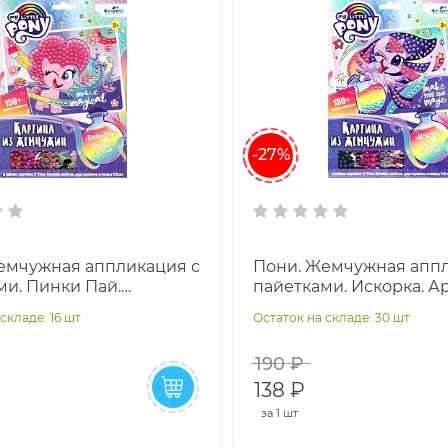
-27%
емчужная аппликация с
Пони. Жемчужная аппл
ми. Пинки Пай.
пайетками. Искорка. А
63
складе: 16 шт
Остаток на складе: 30 шт
190 ₽
138 ₽
за
1 шт