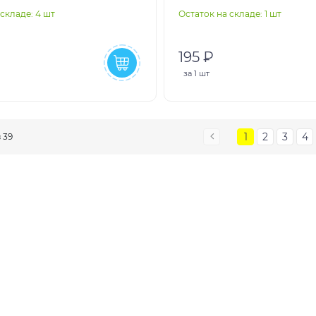
складе: 4 шт
Остаток на складе: 1 шт
195 ₽
за
1 шт
1
2
3
4
з 39