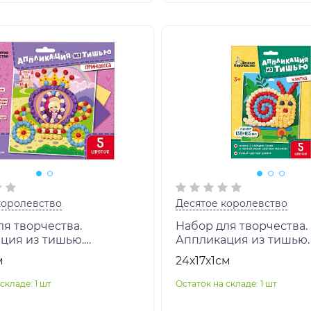
королевство
Десятое королевство
я творчества.
Набор для творчества.
ция из тишью.
Аппликация из тишью. 
са" размер 188х217
арт.04617
м
24х17х1см
9
складе: 1 шт
Остаток на складе: 1 шт