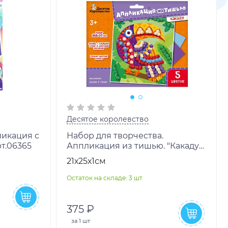
Десятое королевство
икация с
Набор для творчества.
рт.06365
Аппликация из тишью. "Какаду"
размер 188х217 арт.04632
21х25х1см
Остаток на складе: 3 шт
375 ₽
за
1 шт