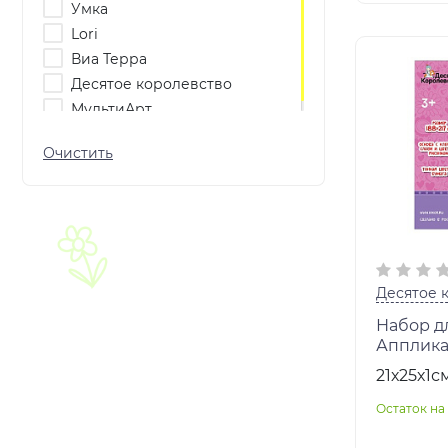
Умка
Lori
Виа Терра
Десятое королевство
МультиАрт
Десятое 
Набор дл
Апплика
"Принцес
21х25х1с
арт.0462
Остаток на 