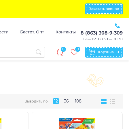
Заказать звонок
ости
Бастет. Опт
Контакты
8 (863) 308-9-309
Пн.— Вс. 08:30 — 20:30
0
0
Корзина
0
12
36
108
Выводить по: