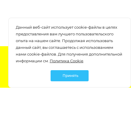
Данный веб-сайт использует cookie-файлы в целях
предоставления вам лучшего пользовательского
опыта на нашем сайте. Продолжая использовать
данный сайт, вы соглашаетесь с использованием
нами cookie-файлов. Для получения дополнительной
Подпишитесь на нашу рассылку
информации см.
Политика Cookie
.
узнавайте о скидках и акциях самые первые!
Принять
Мы в социальных сетях: