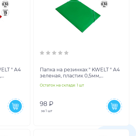
ELT " А4
Папка на резинках " KWELT " А4
,
зеленая, пластик 0,5мм,
ра
толщина - 30мм, текстура
Остаток на складе: 1 шт
поверхности- песок,
98 ₽
за
1 шт