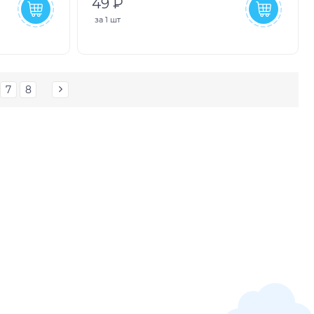
49 ₽
за
1 шт
7
8