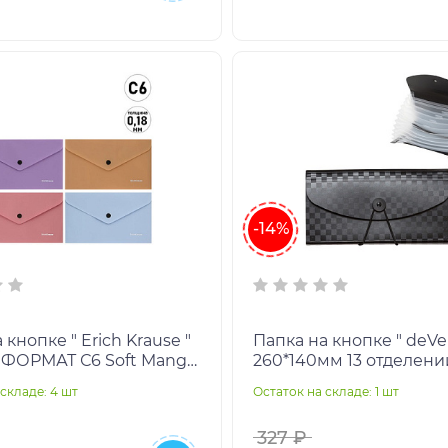
-14%
 кнопке " Erich Krause "
Папка на кнопке " deVe
ОРМАТ С6 Soft Manga
260*140мм 13 отделений
 пластик 0,18мм,
Black Черная, пластик 
складе: 4 шт
Остаток на складе: 1 шт
а поверх
внутренние
327 ₽