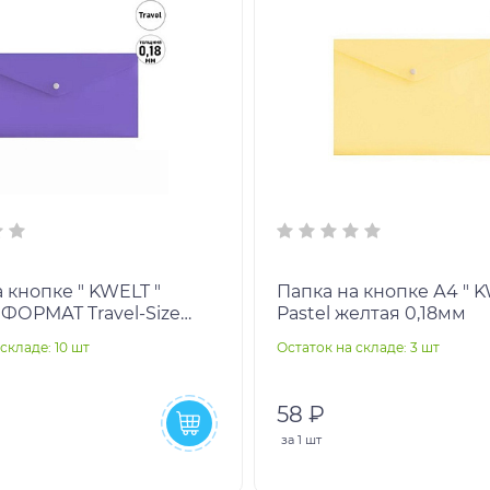
 кнопке " KWELT "
Папка на кнопке А4 " K
ОРМАТ Travel-Size
Pastel желтая 0,18мм
мм) пастель
складе: 10 шт
Остаток на складе: 3 шт
ая, пластик 0,18мм, н
58 ₽
за
1 шт