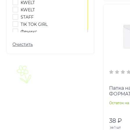
KWELT
KWELT
STAFF
TIK TOK GIRL
Феникс
Папка н
ФОРМАТ А
прозрач
Остаток на 
38 ₽
за
1 шт