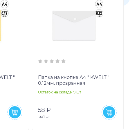
WELT "
Папка на кнопке А4 " KWELT "
0,12мм, прозрачная
Остаток на складе: 9 шт
58 ₽
за
1 шт