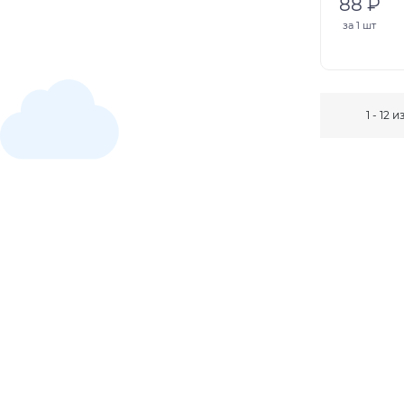
88 ₽
за
1 шт
1 - 12 и