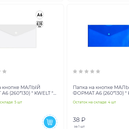
а кнопке МАЛЫЙ
Папка на кнопке МАЛ
6 (260*130) " KWELT "
ФОРМАТ А6 (260*130) "
ная 0,15мм
матовая синяя 0,15мм
складе: 5 шт
Остаток на складе: 4 шт
полупрозрачная
38 ₽
за
1 шт