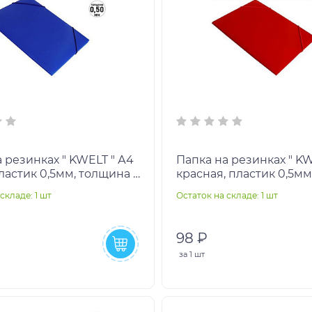
 резинках " KWELT " А4
Папка на резинках " KW
ластик 0,5мм, толщина -
красная, пластик 0,5мм
екстура поверхности-
толщина - 15мм, тексту
складе: 1 шт
Остаток на складе: 1 шт
е
поверхности- песок,
98 ₽
за
1 шт