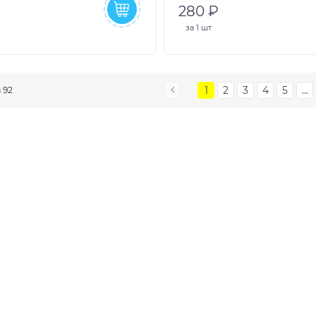
280 ₽
за
1 шт
1
2
3
4
5
...
з 92