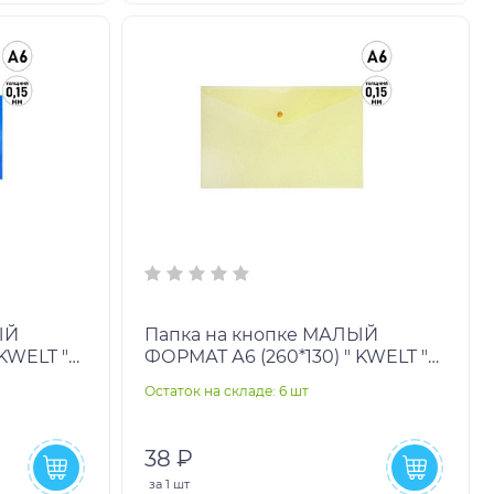
ЫЙ
Папка на кнопке МАЛЫЙ
 KWELT "
ФОРМАТ А6 (260*130) " KWELT "
матовая желтая 0,15мм
Остаток на складе: 6 шт
полупрозрачная
38 ₽
за
1 шт