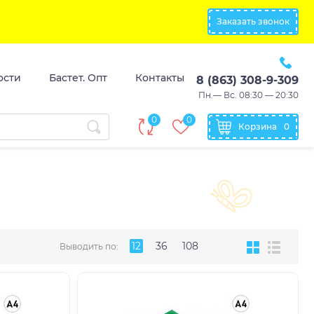
Заказать звонок
ости
Бастет. Опт
Контакты
8 (863) 308-9-309
Пн.— Вс. 08:30 — 20:30
0
0
Корзина
0
12
36
108
Выводить по: