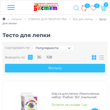
0
0
0
Каталог
ТОВАРЫ ДЛЯ ТВОРЧЕСТВА
Всё для лепки
Тесто
для лепки
Тесто для лепки
Сортировать по:
Популярности
12
36
108
Выводить по:
Фильтр
Масса для лепки «Мылолепка»
набор "Рыбка", 60г.,(мыльный
пластилин), 4цвета, (ТМ Ракета),
арт.Р8413
Остаток на складе: 1 шт