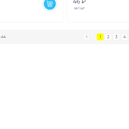
46 ₽
за
1 шт
1
2
3
4
з 44