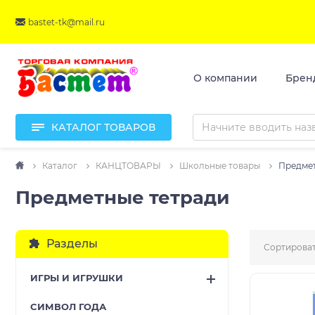
bastet-tk@mail.ru
О компании
Брен
КАТАЛОГ ТОВАРОВ
Каталог
КАНЦТОВАРЫ
Школьные товары
Предмет
Предметные тетради
Разделы
Сортироват
ИГРЫ И ИГРУШКИ
CИМВОЛ ГОДА