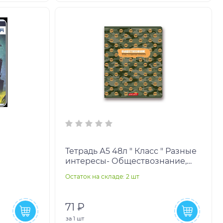
Тетрадь А5 48л " Класс " Разные
интересы- Обществознание,
клетка, со справочным
Остаток на складе: 2 шт
материалом, офсет, н
71 ₽
за
1 шт