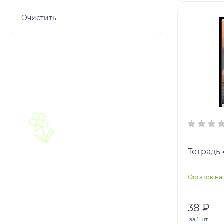
Тетрадь
Остаток на 
38 ₽
за
1 шт