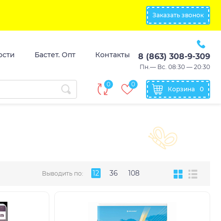
Заказать звонок
ости
Бастет. Опт
Контакты
8 (863) 308-9-309
Пн.— Вс. 08:30 — 20:30
0
0
Корзина
0
12
36
108
Выводить по: