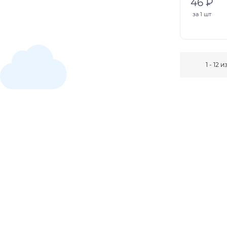
46 ₽
за
1 шт
1 - 12 и