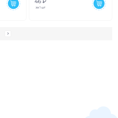
46 ₽
за
1 шт