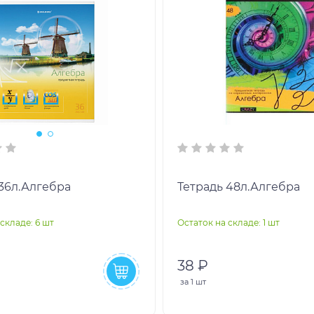
 36л.Алгебра
Тетрадь 48л.Алгебра
складе: 6 шт
Остаток на складе: 1 шт
38 ₽
за
1 шт