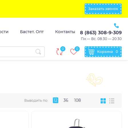
Заказать звонок
ости
Бастет. Опт
Контакты
8 (863) 308-9-309
Пн.— Вс. 08:30 — 20:30
0
0
Корзина
0
12
36
108
Выводить по: