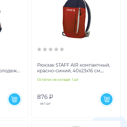
я
Рюкзак STAFF AIR компактный,
молодежи,
красно-синий, 40х23х16 см,
*34*18 см,
227045
Остаток на складе: 1 шт
876 ₽
за
1 шт