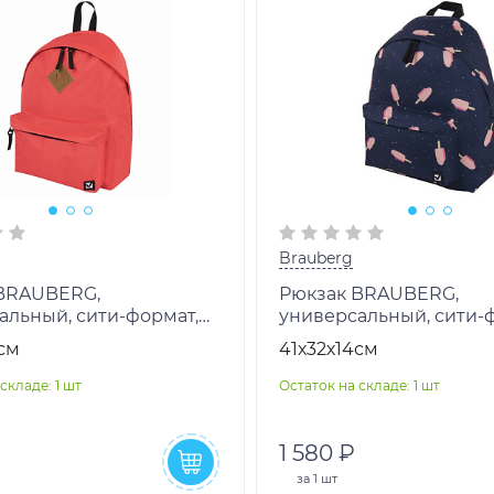
Brauberg
BRAUBERG,
Рюкзак BRAUBERG,
альный, сити-формат,
универсальный, сити-
, коралловый, 20
Мороженое, 20 литров,
см
41х32х14см
41х32х14 см, 228844
см, 228858
складе: 1 шт
Остаток на складе: 1 шт
1 580 ₽
за
1 шт