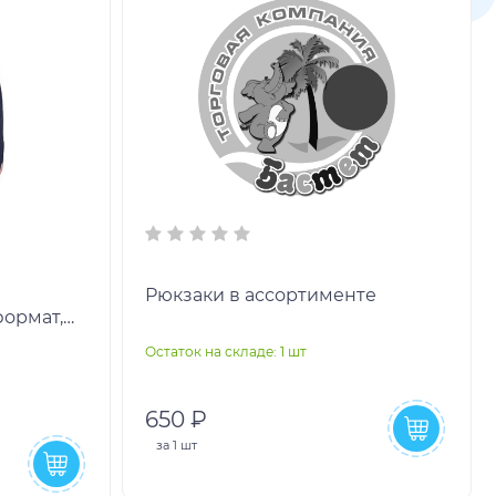
Рюкзаки в ассортименте
формат,
 41х32х14
Остаток на складе: 1 шт
650 ₽
за
1 шт