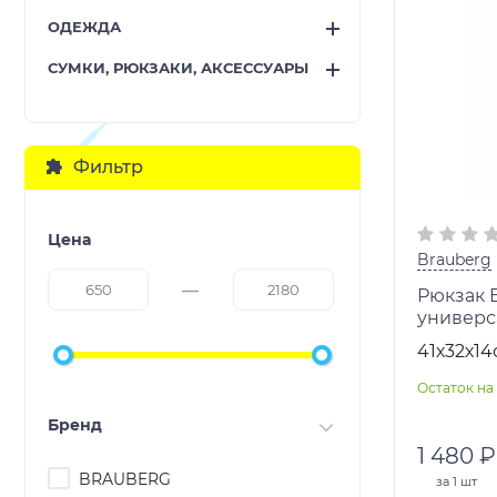
ОДЕЖДА
СУМКИ, РЮКЗАКИ, АКСЕССУАРЫ
Фильтр
Цена
Brauberg
Рюкзак 
универс
один тон
41х32х14
литров, 
Остаток на 
Бренд
1 480 ₽
BRAUBERG
за
1 шт