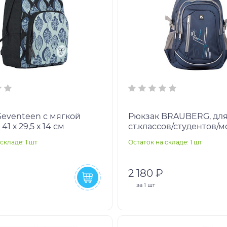
Seventeen с мягкой
Рюкзак BRAUBERG, дл
1 х 29,5 х 14 см
ст.классов/студентов/
Старлайт, 30 литров, 46
складе: 1 шт
Остаток на складе: 1 шт
226342
2 180 ₽
за
1 шт