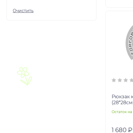
Рюкзак 
(28*28см
Остаток на 
1 680 ₽