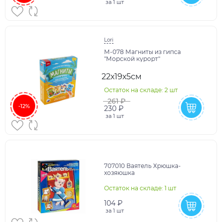
за
1 шт
Lori
М-078 Магниты из гипса
"Морской курорт"
22х19х5см
Остаток на складе: 2 шт
261 ₽
-12%
230 ₽
за
1 шт
707010 Ваятель Хрюшка-
хозяюшка
Остаток на складе: 1 шт
104 ₽
за
1 шт