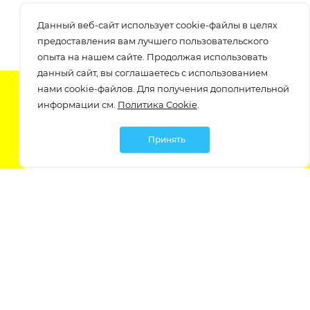
Данный веб-сайт использует cookie-файлы в целях
предоставления вам лучшего пользовательского
опыта на нашем сайте. Продолжая использовать
данный сайт, вы соглашаетесь с использованием
нами cookie-файлов. Для получения дополнительной
Подпишитесь на нашу рассылку
информации см.
Политика Cookie
.
узнавайте о скидках и акциях самые первые!
Принять
Мы в социальных сетях:
Политика обработки персональных данных