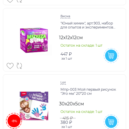
Висма
"Юный химик", арт.903, набор
для опытов и экспериментов
"Медуза слайм" Белый жемчуг"
12х12х12см
Остаток на складе: 1 шт
447 ₽
за
1 шт
Lori
Мпр-003 Мой первый рисунок
"Это мы" 20*20 см
30х20х5см
Остаток на складе: 1 шт
415 ₽
-8%
380 ₽
за
1 шт