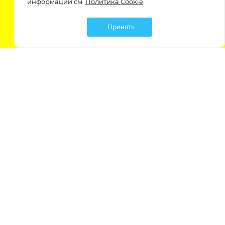
информации см.
Политика Cookie
.
Принять
Мы в социальных сетях:
Политика обработки персональных данных
Политика обработки файлов Cookie
Политика конфиденциальности
Контакты
Россия, Ростовская область,
г. Батайск, ул. Южная 11 «А»