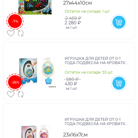
27х44х10см
Остаток на складе: 1 шт
2 459 ₽
-7%
2 280 ₽
за
1 шт
ИГРУШКА ДЛЯ ДЕТЕЙ ОТ 0-1
ГОДА ПОДВЕСКА НА КРОВАТКУ
ЗВЕЗДА СО ЗВУКОМ В
КОРОБКЕ ВН:999-302B
Остаток на складе: 53 шт
УП:23Х16Х6
580 ₽
-26%
430 ₽
за
1 шт
ИГРУШКА ДЛЯ ДЕТЕЙ ОТ 0-1
ГОДА ПОДВЕСКА НА КРОВАТКУ
СО ЗВУКОМ В КОРОБКЕ ВН:999-
302G УП:23Х16Х6,5СМ
23х16х7см