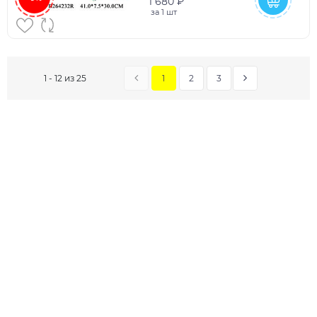
1 680 ₽
за
1 шт
1
2
3
1 - 12 из 25