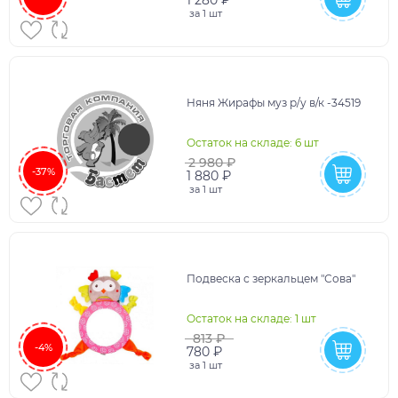
1 280 ₽
за
1 шт
Няня Жирафы муз р/у в/к -34519
Остаток на складе: 6 шт
2 980 ₽
-37%
1 880 ₽
за
1 шт
Подвеска с зеркальцем "Сова"
Остаток на складе: 1 шт
813 ₽
-4%
780 ₽
за
1 шт