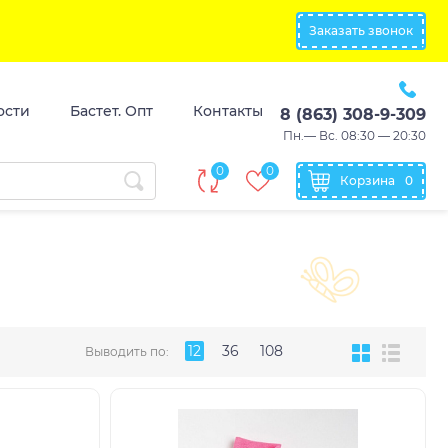
Заказать звонок
ости
Бастет. Опт
Контакты
8 (863) 308-9-309
Пн.— Вс. 08:30 — 20:30
0
0
Корзина
0
12
36
108
Выводить по: