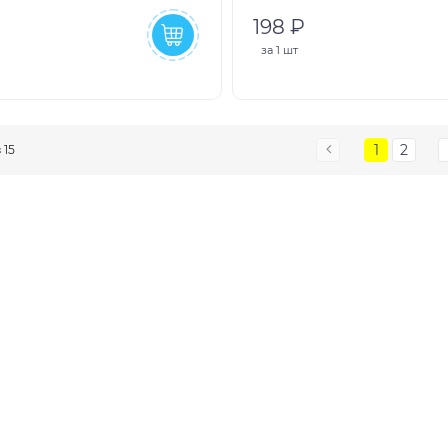
198 ₽
за
1 шт
1
2
з 15