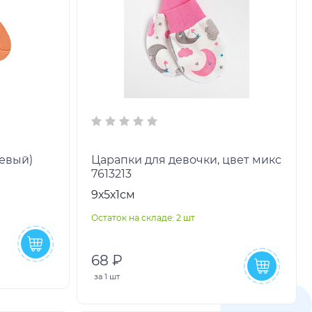
севый)
Царапки для девочки, цвет микс
7613213
9х5х1см
Остаток на складе: 2 шт
68 ₽
за
1 шт