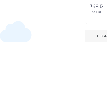
348 ₽
за
1 шт
1 - 12 и