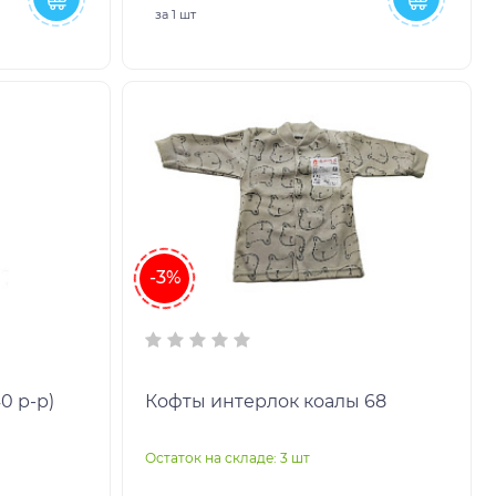
за
1 шт
-3%
0 р-р)
Кофты интерлок коалы 68
Остаток на складе: 3 шт