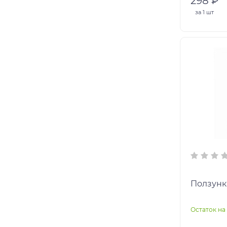
298 ₽
за
1 шт
Ползунки
Остаток на 