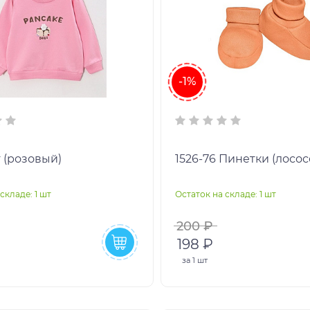
-1%
 (розовый)
1526-76 Пинетки (лосо
складе: 1 шт
Остаток на складе: 1 шт
200 ₽
198 ₽
за
1 шт