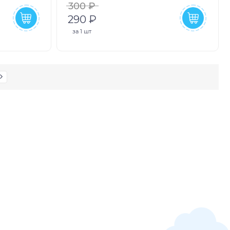
300 ₽
290 ₽
за
1 шт