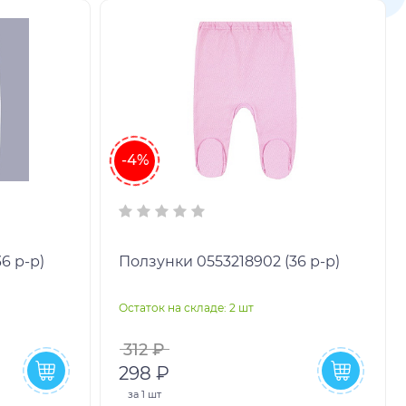
-4%
6 р-р)
Ползунки 0553218902 (36 р-р)
Остаток на складе: 2 шт
312 ₽
298 ₽
за
1 шт