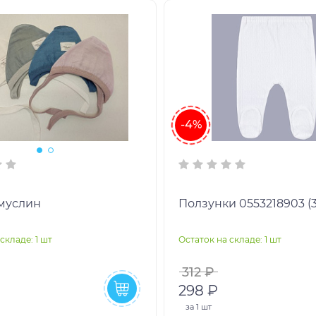
-4%
муслин
Ползунки 0553218903 (3
складе: 1 шт
Остаток на складе: 1 шт
312 ₽
298 ₽
за
1 шт