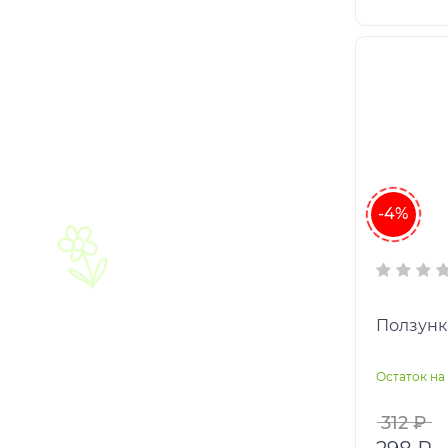
-4%
Ползунки
Остаток на 
312 ₽